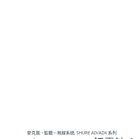
麥克風、監聽－無線系統
,
SHURE AD/ADX 系列