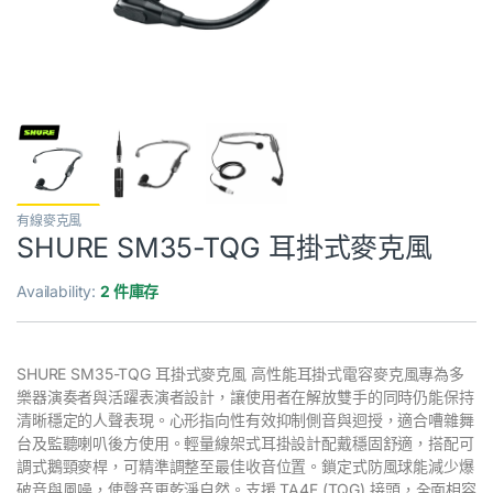
有線麥克風
SHURE SM35-TQG 耳掛式麥克風
Availability:
2 件庫存
SHURE SM35-TQG 耳掛式麥克風 高性能耳掛式電容麥克風專為多
樂器演奏者與活躍表演者設計，讓使用者在解放雙手的同時仍能保持
清晰穩定的人聲表現。心形指向性有效抑制側音與迴授，適合嘈雜舞
台及監聽喇叭後方使用。輕量線架式耳掛設計配戴穩固舒適，搭配可
調式鵝頸麥桿，可精準調整至最佳收音位置。鎖定式防風球能減少爆
破音與風噪，使聲音更乾淨自然。支援 TA4F (TQG) 接頭，全面相容