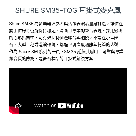
SHURE SM35-TQG 耳掛式麥克風
Shure SM35 為多樂器演奏者與活躍表演者量身打造，讓你在
雙手忙碌時仍能保持穩定、清晰且專業的聲音表現。採用緊密
的心形指向性，可有效抑制側邊噪音與迴授，不論在小型舞
台、大型工程或巡演環境，都能呈現高度隔離與乾淨的人聲。
作為 Shure SM 系列的一員，SM35 延續其耐用、可靠與專業
級音質的傳統，是舞台標準的耳掛式解決方案。