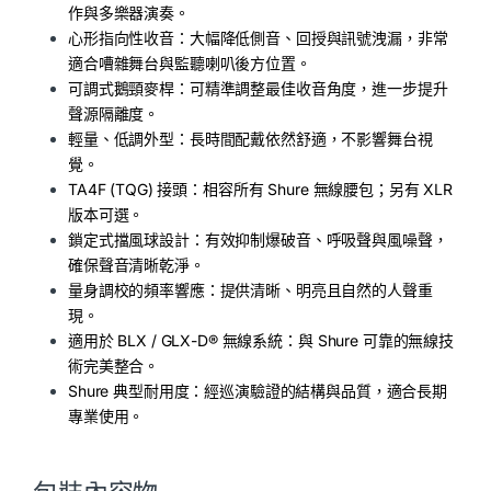
作與多樂器演奏。
心形指向性收音：大幅降低側音、回授與訊號洩漏，非常
適合嘈雜舞台與監聽喇叭後方位置。
可調式鵝頸麥桿：可精準調整最佳收音角度，進一步提升
聲源隔離度。
輕量、低調外型：長時間配戴依然舒適，不影響舞台視
覺。
TA4F (TQG) 接頭：相容所有 Shure 無線腰包；另有 XLR
版本可選。
鎖定式擋風球設計：有效抑制爆破音、呼吸聲與風噪聲，
確保聲音清晰乾淨。
量身調校的頻率響應：提供清晰、明亮且自然的人聲重
現。
適用於 BLX / GLX-D® 無線系統：與 Shure 可靠的無線技
術完美整合。
Shure 典型耐用度：經巡演驗證的結構與品質，適合長期
專業使用。