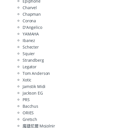
Epiphone
Charvel
Chapman
Corona
D'Angelico
YAMAHA
Ibanez
Schecter
Squier
Strandberg
Legator
Tom Anderson
Xotic
Jamstik Midi
Jackson EG
PRS
Bacchus
ORIES
Gretsch
魔捷尼爾 Mojolnir