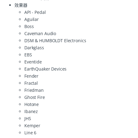
效果器
API - Pedal
Aguilar
Boss
Caveman Audio
DSM & HUMBOLDT Electronics
Darkglass
EBS
Eventide
EarthQuaker Devices
Fender
Fractal
Friedman
Ghost Fire
Hotone
Ibanez
JHS
Kemper
Line 6