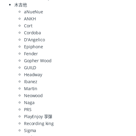
木吉他
aNueNue
ANKH
Cort
Cordoba
D'Angelico
Epiphone
Fender
Gopher Wood
GUILD
Headway
Ibanez
Martin
Neowood
Naga
PRS
PlayEnjoy 享彈
Recording king
Sigma