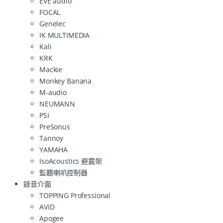
EVE audio
FOCAL
Genelec
IK MULTIMEDIA
Kali
KRK
Mackie
Monkey Banana
M-audio
NEUMANN
PSI
PreSonus
Tannoy
YAMAHA
IsoAcoustics 避震架
監聽喇叭控制器
錄音介面
TOPPING Professional
AVID
Apogee