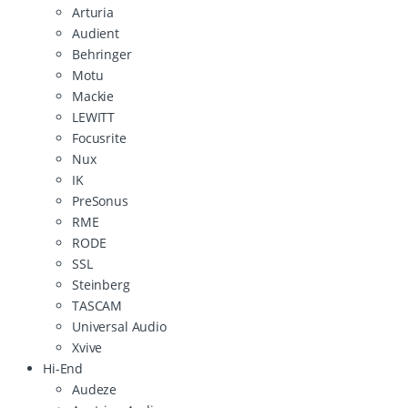
Arturia
Audient
Behringer
Motu
Mackie
LEWITT
Focusrite
Nux
IK
PreSonus
RME
RODE
SSL
Steinberg
TASCAM
Universal Audio
Xvive
Hi-End
Audeze