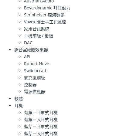
Austrian.Audio
Beyerdynamic 拜耳動力
Sennheiser 森海賽爾
Vovox 瑞士手工訊號線
家用音訊系統
耳機前級 / 後級
DAC
錄音室硬體效果器
API
Rupert Neve
Switchcraft
麥克風前級
控制器
電源供應器
軟體
耳機
有線－耳罩式耳機
有線－入耳式耳機
藍芽－耳罩式耳機
藍芽－入耳式耳機