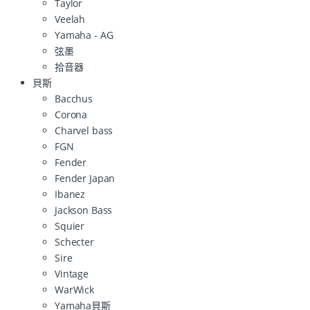
Taylor
Veelah
Yamaha - AG
弦墨
拾音器
貝斯
Bacchus
Corona
Charvel bass
FGN
Fender
Fender Japan
Ibanez
Jackson Bass
Squier
Schecter
Sire
Vintage
WarWick
Yamaha貝斯