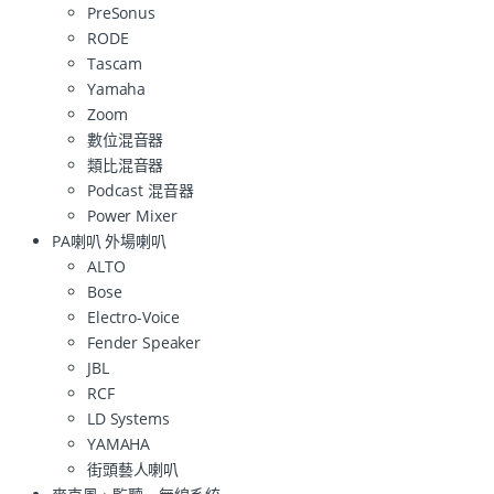
PreSonus
RODE
Tascam
Yamaha
Zoom
數位混音器
類比混音器
Podcast 混音器
Power Mixer
PA喇叭 外場喇叭
ALTO
Bose
Electro-Voice
Fender Speaker
JBL
RCF
LD Systems
YAMAHA
街頭藝人喇叭