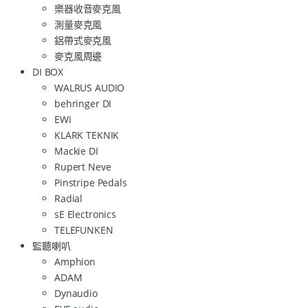
樂器收音麥克風
測量麥克風
鋁帶式麥克風
麥克風周邊
DI BOX
WALRUS AUDIO
behringer DI
EWI
KLARK TEKNIK
Mackie DI
Rupert Neve
Pinstripe Pedals
Radial
sE Electronics
TELEFUNKEN
監聽喇叭
Amphion
ADAM
Dynaudio