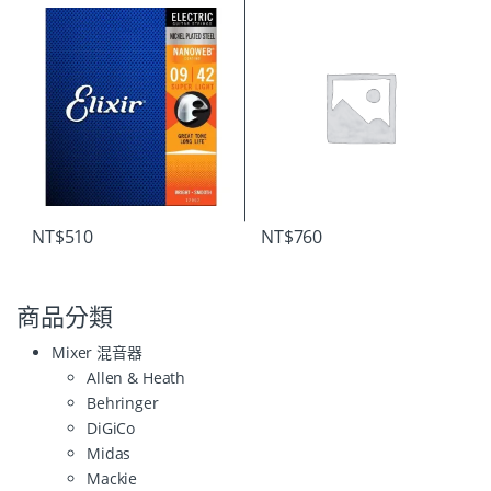
NT$
510
NT$
760
商品分類
Mixer 混音器
Allen & Heath
Behringer
DiGiCo
Midas
Mackie