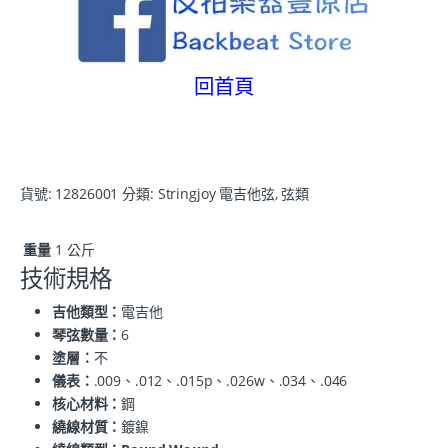
回首頁
貨號:
12826001
分類:
Stringjoy 電吉他弦
,
弦類
重量
1 公斤
技術規格
吉他類型：
電吉他
琴弦數量：
6
塗層：
不
儀表：
.009、.012、.015p、.026w、.034、.046
核心材料：
鋼
繞線材質：
鍍鎳