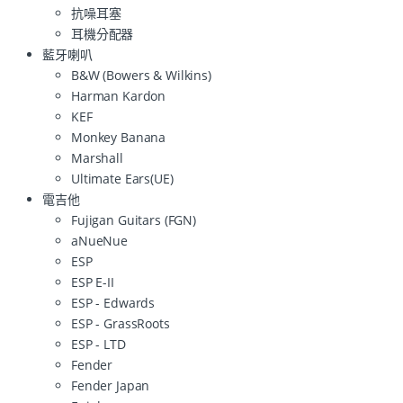
抗噪耳塞
耳機分配器
藍牙喇叭
B&W (Bowers & Wilkins)
Harman Kardon
KEF
Monkey Banana
Marshall
Ultimate Ears(UE)
電吉他
Fujigan Guitars (FGN)
aNueNue
ESP
ESP E-II
ESP - Edwards
ESP - GrassRoots
ESP - LTD
Fender
Fender Japan