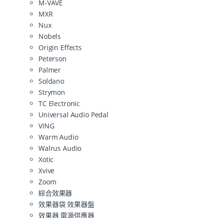
M-VAVE
MXR
Nux
Nobels
Origin Effects
Peterson
Palmer
Soldano
Strymon
TC Electronic
Universal Audio Pedal
VING
Warm Audio
Walrus Audio
Xotic
Xvive
Zoom
綜合效果器
效果器袋 效果器盤
效果器 電源供應器