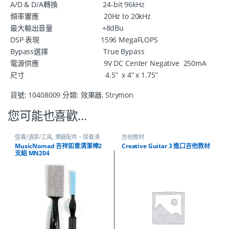
A/D & D/A轉換 24-bit 96kHz
頻率響應 20Hz to 20kHz
最大輸出音量 +8dBu
DSP 表現 1596 MegaFLOPS
Bypass選擇 True Bypass
電源供應 9V DC Center Negative 250mA
尺寸 4.5” x 4” x 1.75”
貨號:
10408009
分類:
效果器
,
Strymon
您可能也喜歡…
保養/清潔/工具
,
樂器配件、保養清
吉他教材
潔、調音
MusicNomad 吉祥如意清潔棒2
Creative Guitar 3 進口吉他教材
支組 MN204