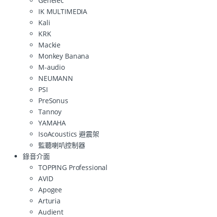
Genelec
IK MULTIMEDIA
Kali
KRK
Mackie
Monkey Banana
M-audio
NEUMANN
PSI
PreSonus
Tannoy
YAMAHA
IsoAcoustics 避震架
監聽喇叭控制器
錄音介面
TOPPING Professional
AVID
Apogee
Arturia
Audient