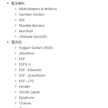
藍牙喇叭
B&W (Bowers & Wilkins)
Harman Kardon
KEF
Monkey Banana
Marshall
Ultimate Ears(UE)
電吉他
Fujigan Guitars (FGN)
aNueNue
ESP
ESP E-II
ESP - Edwards
ESP - GrassRoots
ESP - LTD
Fender
Fender Japan
Epiphone
Charvel