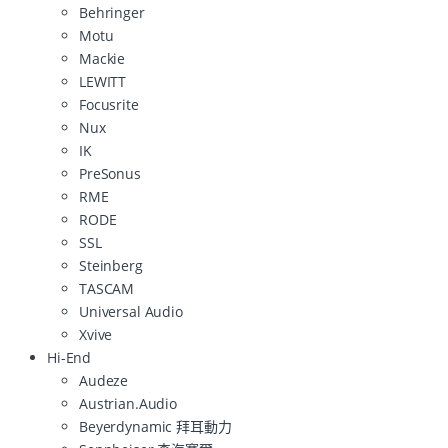
Behringer
Motu
Mackie
LEWITT
Focusrite
Nux
IK
PreSonus
RME
RODE
SSL
Steinberg
TASCAM
Universal Audio
Xvive
Hi-End
Audeze
Austrian.Audio
Beyerdynamic 拜耳動力