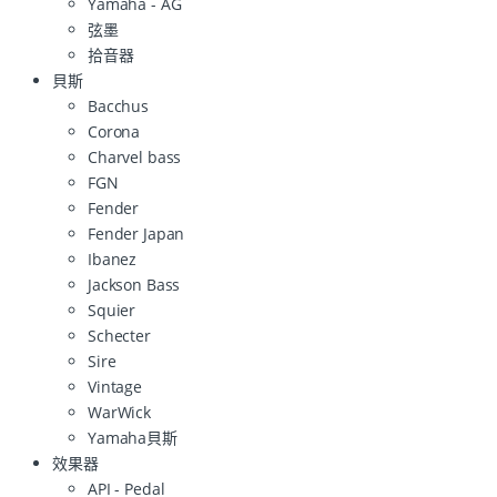
Yamaha - AG
弦墨
拾音器
貝斯
Bacchus
Corona
Charvel bass
FGN
Fender
Fender Japan
Ibanez
Jackson Bass
Squier
Schecter
Sire
Vintage
WarWick
Yamaha貝斯
效果器
API - Pedal