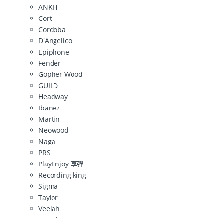
ANKH
Cort
Cordoba
D'Angelico
Epiphone
Fender
Gopher Wood
GUILD
Headway
Ibanez
Martin
Neowood
Naga
PRS
PlayEnjoy 享彈
Recording king
Sigma
Taylor
Veelah