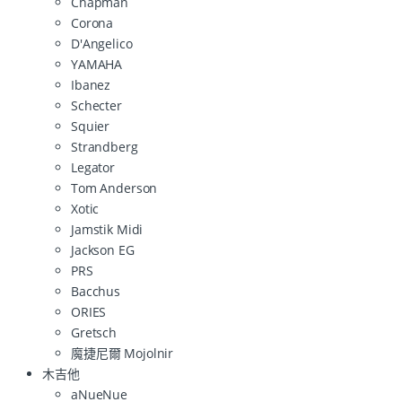
Chapman
Corona
D'Angelico
YAMAHA
Ibanez
Schecter
Squier
Strandberg
Legator
Tom Anderson
Xotic
Jamstik Midi
Jackson EG
PRS
Bacchus
ORIES
Gretsch
魔捷尼爾 Mojolnir
木吉他
aNueNue