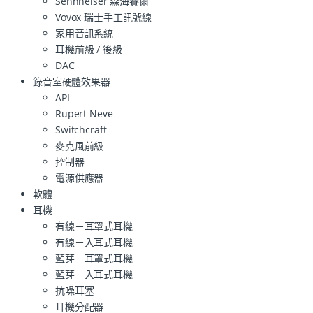
Sennheiser 森海賽爾
Vovox 瑞士手工訊號線
家用音訊系統
耳機前級 / 後級
DAC
錄音室硬體效果器
API
Rupert Neve
Switchcraft
麥克風前級
控制器
電源供應器
軟體
耳機
有線－耳罩式耳機
有線－入耳式耳機
藍芽－耳罩式耳機
藍芽－入耳式耳機
抗噪耳塞
耳機分配器