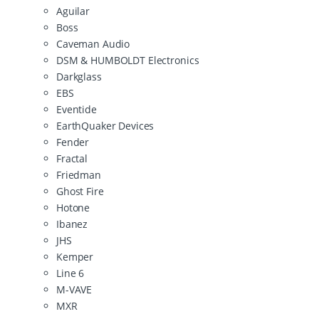
Aguilar
Boss
Caveman Audio
DSM & HUMBOLDT Electronics
Darkglass
EBS
Eventide
EarthQuaker Devices
Fender
Fractal
Friedman
Ghost Fire
Hotone
Ibanez
JHS
Kemper
Line 6
M-VAVE
MXR