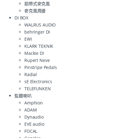
鋁帶式麥克風
麥克風周邊
DI BOX
WALRUS AUDIO
behringer DI
EWI
KLARK TEKNIK
Mackie DI
Rupert Neve
Pinstripe Pedals
Radial
sE Electronics
TELEFUNKEN
監聽喇叭
Amphion
ADAM
Dynaudio
EVE audio
FOCAL