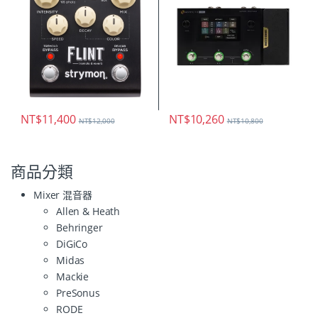
NT$
11,400
NT$
10,260
NT$
12,000
NT$
10,800
商品分類
Mixer 混音器
Allen & Heath
Behringer
DiGiCo
Midas
Mackie
PreSonus
RODE