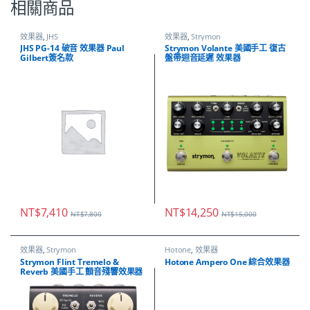
相關商品
效果器
,
JHS
效果器
,
Strymon
JHS PG-14 破音 效果器 Paul
Strymon Volante 美國手工 復古
Gilbert簽名款
盤帶迴音延遲 效果器
NT$
7,410
NT$
14,250
NT$
7,800
NT$
15,000
效果器
,
Strymon
Hotone
,
效果器
Strymon Flint Tremelo &
Hotone Ampero One 綜合效果器
Reverb 美國手工 顫音殘響效果器