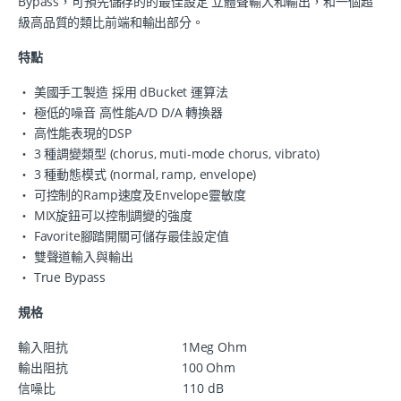
Bypass，可預先儲存的的最佳設定 立體聲輸入和輸出，和一個超
級高品質的類比前端和輸出部分。
特點
‧ 美國手工製造 採用 dBucket 運算法
‧ 極低的噪音 高性能A/D D/A 轉換器
‧ 高性能表現的DSP
‧ 3 種調變類型 (chorus, muti-mode chorus, vibrato)
‧ 3 種動態模式 (normal, ramp, envelope)
‧ 可控制的Ramp速度及Envelope靈敏度
‧ MIX旋鈕可以控制調變的強度
‧ Favorite腳踏開關可儲存最佳設定值
‧ 雙聲道輸入與輸出
‧ True Bypass
規格
輸入阻抗 1Meg Ohm
輸出阻抗 100 Ohm
信噪比 110 dB