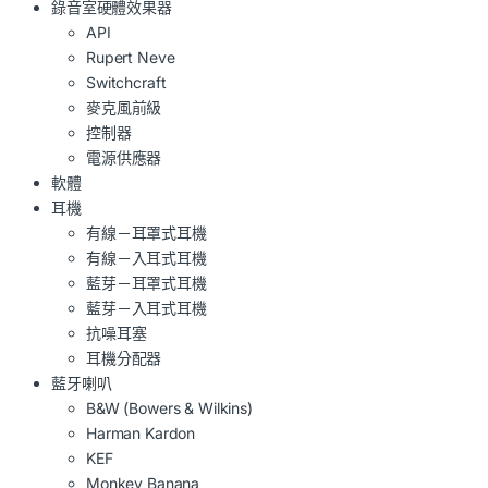
錄音室硬體效果器
API
Rupert Neve
Switchcraft
麥克風前級
控制器
電源供應器
軟體
耳機
有線－耳罩式耳機
有線－入耳式耳機
藍芽－耳罩式耳機
藍芽－入耳式耳機
抗噪耳塞
耳機分配器
藍牙喇叭
B&W (Bowers & Wilkins)
Harman Kardon
KEF
Monkey Banana