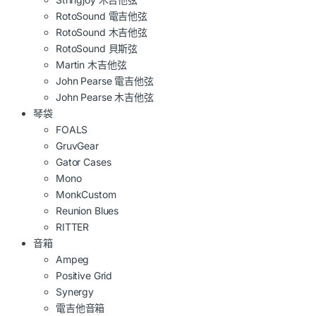
RotoSound 電吉他弦
RotoSound 木吉他弦
RotoSound 貝斯弦
Martin 木吉他弦
John Pearse 電吉他弦
John Pearse 木吉他弦
琴袋
FOALS
GruvGear
Gator Cases
Mono
MonkCustom
Reunion Blues
RITTER
音箱
Ampeg
Positive Grid
Synergy
電吉他音箱