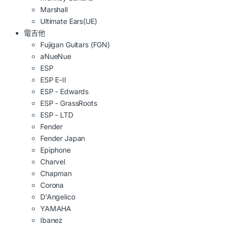
Marshall
Ultimate Ears(UE)
電吉他
Fujigan Guitars (FGN)
aNueNue
ESP
ESP E-II
ESP - Edwards
ESP - GrassRoots
ESP - LTD
Fender
Fender Japan
Epiphone
Charvel
Chapman
Corona
D'Angelico
YAMAHA
Ibanez