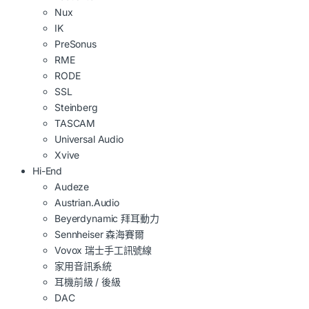
Nux
IK
PreSonus
RME
RODE
SSL
Steinberg
TASCAM
Universal Audio
Xvive
Hi-End
Audeze
Austrian.Audio
Beyerdynamic 拜耳動力
Sennheiser 森海賽爾
Vovox 瑞士手工訊號線
家用音訊系統
耳機前級 / 後級
DAC