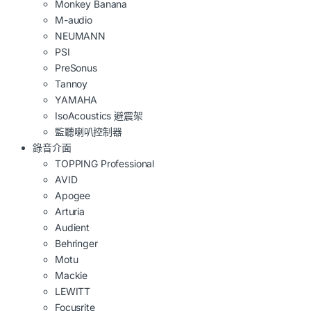
Monkey Banana
M-audio
NEUMANN
PSI
PreSonus
Tannoy
YAMAHA
IsoAcoustics 避震架
監聽喇叭控制器
錄音介面
TOPPING Professional
AVID
Apogee
Arturia
Audient
Behringer
Motu
Mackie
LEWITT
Focusrite