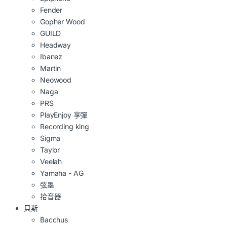
Fender
Gopher Wood
GUILD
Headway
Ibanez
Martin
Neowood
Naga
PRS
PlayEnjoy 享彈
Recording king
Sigma
Taylor
Veelah
Yamaha - AG
弦墨
拾音器
貝斯
Bacchus