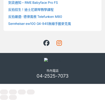
到貨通知 – RME Babyface Pro FS
反拍招生！迪士尼鋼琴教學課程
反拍嚴選- 德律風根 Telefunken M80
Sennheiser ew100 G4-945無線手握麥克風
市內電話
04-2525-7073