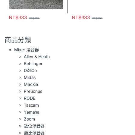
NT$
333
NT$
333
NT$
350
NT$
350
商品分類
Mixer 混音器
Allen & Heath
Behringer
DiGiCo
Midas
Mackie
PreSonus
RODE
Tascam
Yamaha
Zoom
數位混音器
類比混音器