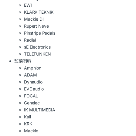
EWI
KLARK TEKNIK
Mackie DI
Rupert Neve
Pinstripe Pedals
Radial
sE Electronics
TELEFUNKEN
監聽喇叭
Amphion
ADAM
Dynaudio
EVE audio
FOCAL
Genelec
IK MULTIMEDIA
Kali
KRK
Mackie