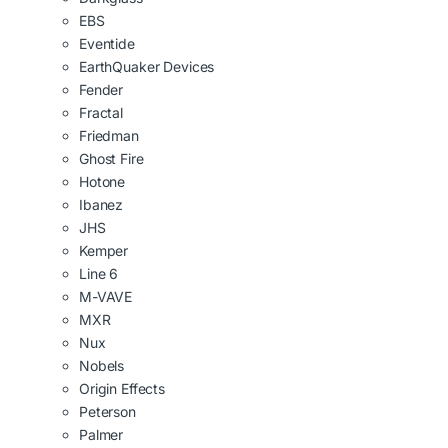
EBS
Eventide
EarthQuaker Devices
Fender
Fractal
Friedman
Ghost Fire
Hotone
Ibanez
JHS
Kemper
Line 6
M-VAVE
MXR
Nux
Nobels
Origin Effects
Peterson
Palmer