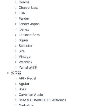
Corona
Charvel bass
FGN
Fender
Fender Japan
Ibanez
Jackson Bass
Squier
Schecter
Sire
Vintage
WarWick
Yamaha貝斯
效果器
API - Pedal
Aguilar
Boss
Caveman Audio
DSM & HUMBOLDT Electronics
Darkglass