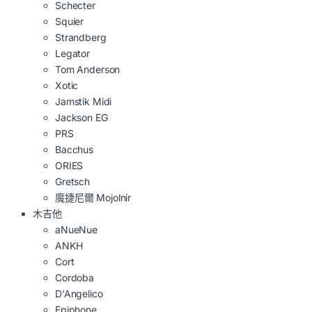
Schecter
Squier
Strandberg
Legator
Tom Anderson
Xotic
Jamstik Midi
Jackson EG
PRS
Bacchus
ORIES
Gretsch
魔捷尼爾 Mojolnir
木吉他
aNueNue
ANKH
Cort
Cordoba
D'Angelico
Epiphone