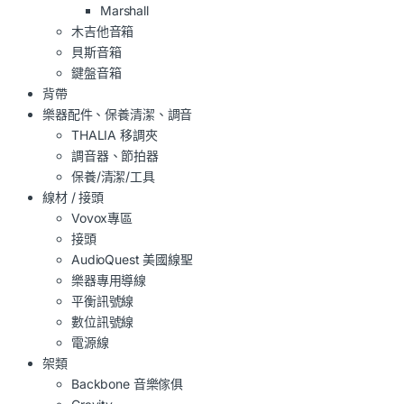
Marshall
木吉他音箱
貝斯音箱
鍵盤音箱
背帶
樂器配件、保養清潔、調音
THALIA 移調夾
調音器、節拍器
保養/清潔/工具
線材 / 接頭
Vovox專區
接頭
AudioQuest 美國線聖
樂器專用導線
平衡訊號線
數位訊號線
電源線
架類
Backbone 音樂傢俱