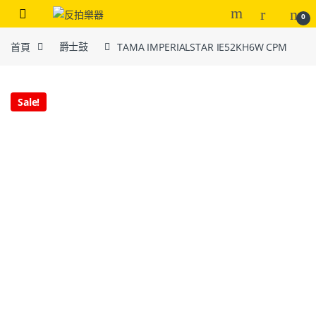
0
首頁
爵士鼓
TAMA IMPERIALSTAR IE52KH6W CPM
Sale!