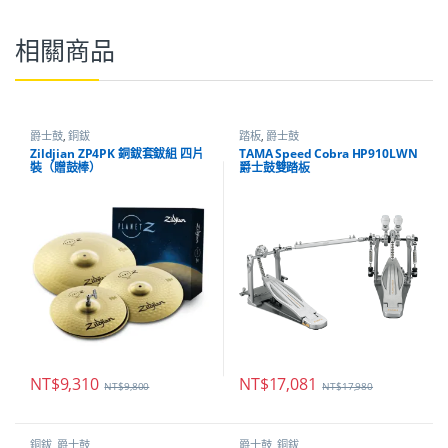
相關商品
爵士鼓
,
銅鈸
踏板
,
爵士鼓
Zildjian ZP4PK 銅鈸套鈸組 四片
TAMA Speed Cobra HP910LWN
裝（贈鼓棒）
爵士鼓雙踏板
NT$
9,310
NT$
17,081
NT$
9,800
NT$
17,980
銅鈸
,
爵士鼓
爵士鼓
,
銅鈸