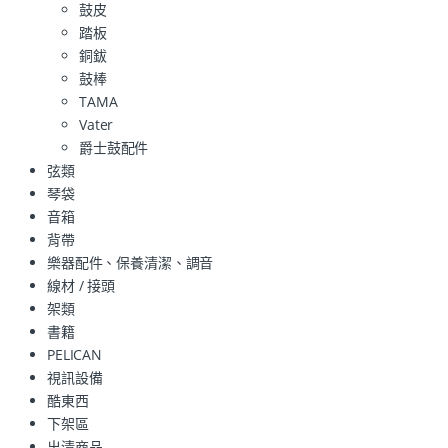
鼓皮
踏板
銅鈸
鼓棒
TAMA
Vater
爵士鼓配件
弦類
琴袋
音箱
背帶
樂器配件、保養清潔、調音
線材 / 接頭
架類
書籍
PELICAN
視訊設備
酷東西
下架區
出清商品