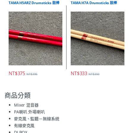
TAMA H5ARZ Drumsticks 鼓棒
TAMA H7A Drumsticks 鼓棒
NT$
375
NT$
333
NT$
395
NT$
350
商品分類
Mixer 混音器
PA喇叭 外場喇叭
麥克風、監聽－無線系統
有線麥克風
DI BOX