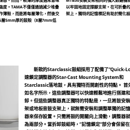
理想。然而，較薄的厚度通常意味
MTB30安裝支架相同的強大鉸鏈機
強度。TAMA不僅僅通過減少堆疊
以牢固地固定撐腳支架。在可折疊
作薄殼，而是將每層薄化，然後交
架上，獨特的記憶標記有助於簡化
6層5mm厚的鼓殼（8層7mm低
新款的Starclassic鼓組採用了配備了”Quick-Lo
速鎖定調整器的Star-Cast Mounting System和
Starclassic落地鼓，具有獨特而開創性的特點。
首
如名字所示，這些調整器可以快速輕鬆地進行搭建
卸。但這些調整器真正獨特的特點是，一旦將鼓安
架或地板音鼓支架上，就無需安裝和調整單獨的記
器來保存設置。只需將鼓的開關向上滑動，調整器
為兩部分。當拆卸鼓組時，”記憶鎖定”部分會保留