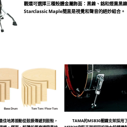
觀還可選擇三種殼體金屬飾面：黑鎳、鉻和煙熏黑
Starclassic Maple簡直是視覺和聲音的絕妙組合。
佳地將振動從鼓膜傳遞到鼓殼，
TAMA的MSB30壓鑄支架採用