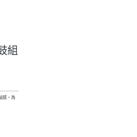
士鼓組
神秘感，為