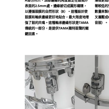
A部分所示，頂部邊緣的角度設定在鼓殼外
薄殼更為
表面的2.5mm處。邊緣被切成圓形襯環，
著較低的
以遵循鼓膜的自然形狀（B）。這種設計使
數量來製
鼓膜和軸承邊緣更好地貼合，最大限度地增
叉層壓成
強了鼓的共鳴。這種軸承邊緣形狀是TAMA
音鼓）。
傳統的一部分，是提供TAMA獨特鼓聲的關
鍵因素。