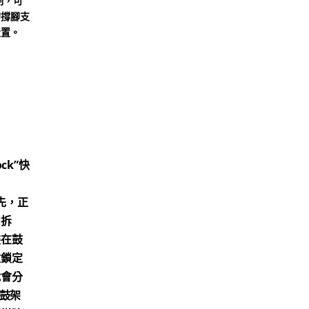
制，可
的撐腳支
設置。
ck”快
先，正
和拆
裝在鼓
憶鎖定
就會分
在鼓架