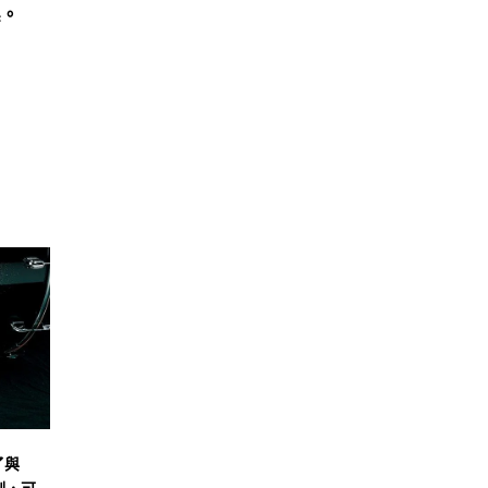
鎳。
了與