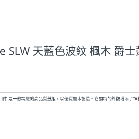
 Maple SLW 天藍色波紋 楓木 爵
 楓木 爵士鼓組 四件 是一款精緻的高品質鼓組，以優質楓木製造。它獨特的外觀增添了