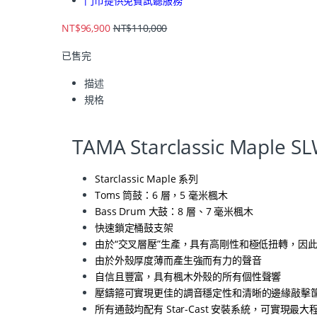
門市提供免費試聽服務
NT$
96,900
NT$
110,000
已售完
描述
規格
TAMA Starclassic Ma
Starclassic Maple 系列
Toms 筒鼓：6 層，5 毫米楓木
Bass Drum 大鼓：8 層、7 毫米楓木
快速鎖定桶鼓支架
由於“交叉層壓”生產，具有高剛性和極低扭轉，因
由於外殼厚度薄而產生強而有力的聲音
自信且豐富，具有楓木外殼的所有個性聲響
壓鑄箍可實現更佳的調音穩定性和清晰的邊緣敲擊
所有通鼓均配有 Star-Cast 安裝系統，可實現