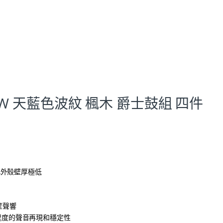
ple SLW 天藍色波紋 楓木 爵士鼓組 四件
此外殼壁厚極低
筐聲響
最大程度的聲音再現和穩定性