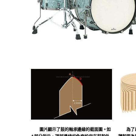
圖片顯示了鼓的軸承邊緣的截面圖。如
為了最