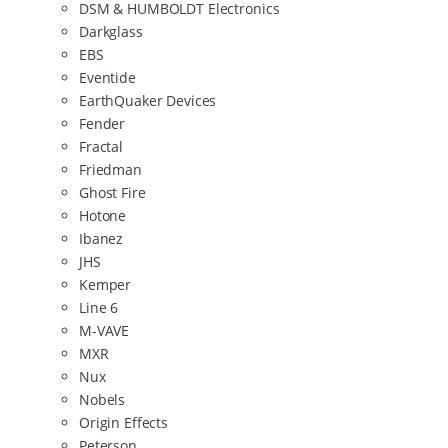
DSM & HUMBOLDT Electronics
Darkglass
EBS
Eventide
EarthQuaker Devices
Fender
Fractal
Friedman
Ghost Fire
Hotone
Ibanez
JHS
Kemper
Line 6
M-VAVE
MXR
Nux
Nobels
Origin Effects
Peterson