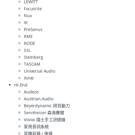
LEWITT
Focusrite
Nux
IK
PreSonus
RME
RODE
SSL
Steinberg
TASCAM
Universal Audio
Xvive
Hi-End
Audeze
Austrian.Audio
Beyerdynamic 拜耳動力
Sennheiser 森海賽爾
Vovox 瑞士手工訊號線
家用音訊系統
耳機前級 / 後級