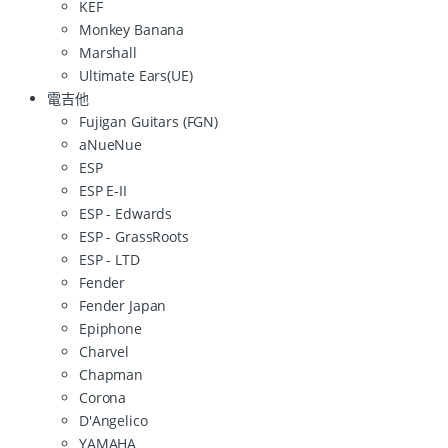
KEF
Monkey Banana
Marshall
Ultimate Ears(UE)
電吉他
Fujigan Guitars (FGN)
aNueNue
ESP
ESP E-II
ESP - Edwards
ESP - GrassRoots
ESP - LTD
Fender
Fender Japan
Epiphone
Charvel
Chapman
Corona
D'Angelico
YAMAHA