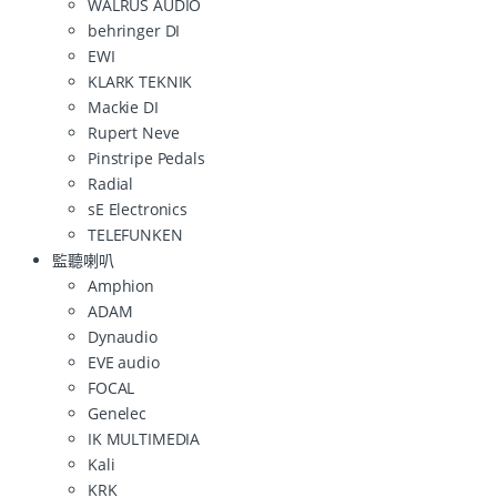
WALRUS AUDIO
behringer DI
EWI
KLARK TEKNIK
Mackie DI
Rupert Neve
Pinstripe Pedals
Radial
sE Electronics
TELEFUNKEN
監聽喇叭
Amphion
ADAM
Dynaudio
EVE audio
FOCAL
Genelec
IK MULTIMEDIA
Kali
KRK