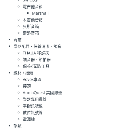
電吉他音箱
Marshall
木吉他音箱
貝斯音箱
鍵盤音箱
背帶
樂器配件、保養清潔、調音
THALIA 移調夾
調音器、節拍器
保養/清潔/工具
線材 / 接頭
Vovox專區
接頭
AudioQuest 美國線聖
樂器專用導線
平衡訊號線
數位訊號線
電源線
架類