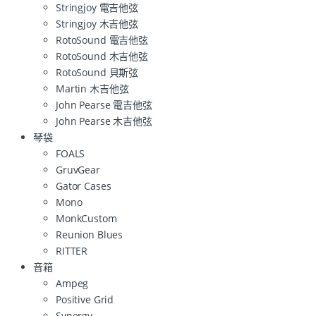
Stringjoy 電吉他弦
Stringjoy 木吉他弦
RotoSound 電吉他弦
RotoSound 木吉他弦
RotoSound 貝斯弦
Martin 木吉他弦
John Pearse 電吉他弦
John Pearse 木吉他弦
琴袋
FOALS
GruvGear
Gator Cases
Mono
MonkCustom
Reunion Blues
RITTER
音箱
Ampeg
Positive Grid
Synergy