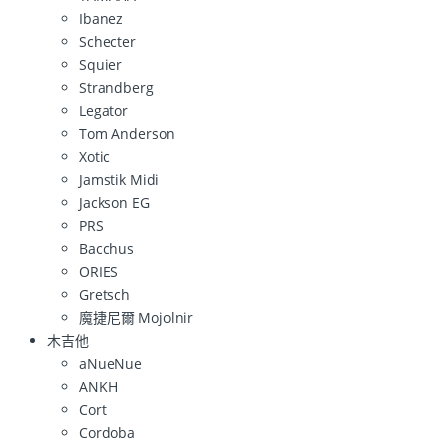
Ibanez
Schecter
Squier
Strandberg
Legator
Tom Anderson
Xotic
Jamstik Midi
Jackson EG
PRS
Bacchus
ORIES
Gretsch
魔捷尼爾 Mojolnir
木吉他
aNueNue
ANKH
Cort
Cordoba