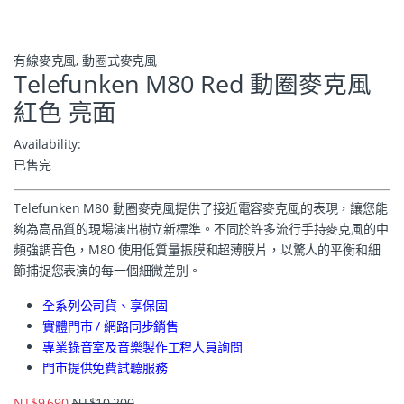
有線麥克風
,
動圈式麥克風
Telefunken M80 Red 動圈麥克風
紅色 亮面
Availability:
已售完
Telefunken M80 動圈麥克風提供了接近電容麥克風的表現，讓您能
夠為高品質的現場演出樹立新標準。不同於許多流行手持麥克風的中
頻強調音色，M80 使用低質量振膜和超薄膜片，以驚人的平衡和細
節捕捉您表演的每一個細微差別。
全系列公司貨、享保固
實體門市 / 網路同步銷售
專業錄音室及音樂製作工程人員詢問
門市提供免費試聽服務
NT$
9,690
NT$
10,200