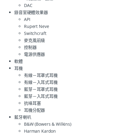
DAC
錄音室硬體效果器
API
Rupert Neve
Switchcraft
麥克風前級
控制器
電源供應器
軟體
耳機
有線－耳罩式耳機
有線－入耳式耳機
藍芽－耳罩式耳機
藍芽－入耳式耳機
抗噪耳塞
耳機分配器
藍牙喇叭
B&W (Bowers & Wilkins)
Harman Kardon