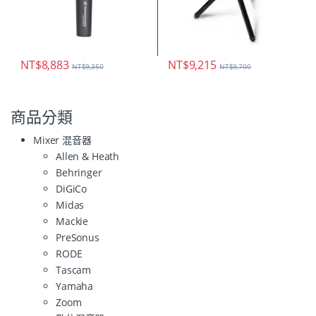
NT$
8,883
NT$
9,215
NT$
9,350
NT$
9,700
商品分類
Mixer 混音器
Allen & Heath
Behringer
DiGiCo
Midas
Mackie
PreSonus
RODE
Tascam
Yamaha
Zoom