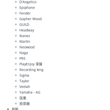
D'Angelico
Epiphone
Fender
Gopher Wood
GUILD
Headway
Ibanez
Martin
Neowood
Naga
PRS
PlayEnjoy 享彈
Recording king
Sigma
Taylor
Veelah
Yamaha - AG
弦墨
拾音器
貝斯