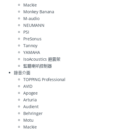
Mackie
Monkey Banana
M-audio
NEUMANN
PSI
PreSonus
Tannoy
YAMAHA
IsoAcoustics 避震架
監聽喇叭控制器
錄音介面
TOPPING Professional
AVID
Apogee
Arturia
Audient
Behringer
Motu
Mackie