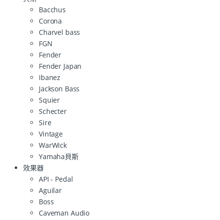
Bacchus
Corona
Charvel bass
FGN
Fender
Fender Japan
Ibanez
Jackson Bass
Squier
Schecter
Sire
Vintage
WarWick
Yamaha貝斯
效果器
API - Pedal
Aguilar
Boss
Caveman Audio