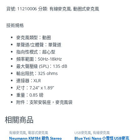
貨號:
11210006
分類:
有線麥克風
,
動圈式麥克風
技術規格
麥克風類型：動圈
單聲道/立體聲：單聲道
指向性模式：超心型
頻率範圍：50Hz-18kHz
最大聲壓級 (SPL)：135 dB
輸出阻抗：325 ohms
連接器：XLR
尺寸：7.24” x 1.89”
重量：0.85 磅
附件：支架安裝座，麥克風袋
相關商品
有線麥克風
,
電容式麥克風
USB麥克風
,
有線麥克風
Neumann KM184 銀色 Stereo
Blue Yeti Nano 小雪怪 USB麥克