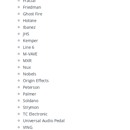
Fractal
Friedman
Ghost Fire
Hotone
Ibanez
JHS
Kemper
Line 6
M-VAVE
MXR
Nux
Nobels
Origin Effects
Peterson
Palmer
Soldano
Strymon
TC Electronic
Universal Audio Pedal
VING