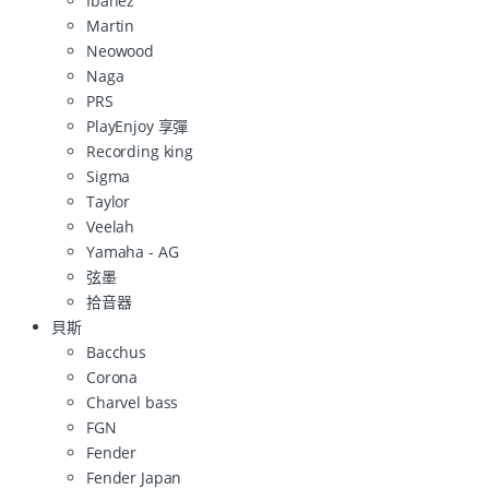
Ibanez
Martin
Neowood
Naga
PRS
PlayEnjoy 享彈
Recording king
Sigma
Taylor
Veelah
Yamaha - AG
弦墨
拾音器
貝斯
Bacchus
Corona
Charvel bass
FGN
Fender
Fender Japan