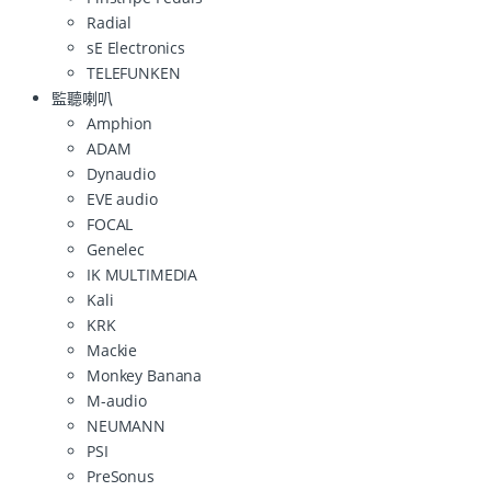
Radial
sE Electronics
TELEFUNKEN
監聽喇叭
Amphion
ADAM
Dynaudio
EVE audio
FOCAL
Genelec
IK MULTIMEDIA
Kali
KRK
Mackie
Monkey Banana
M-audio
NEUMANN
PSI
PreSonus