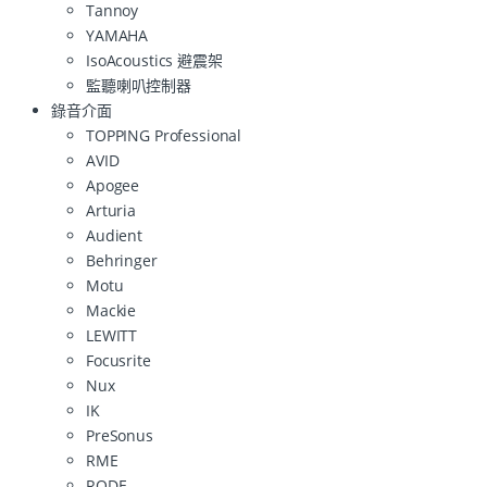
Tannoy
YAMAHA
IsoAcoustics 避震架
監聽喇叭控制器
錄音介面
TOPPING Professional
AVID
Apogee
Arturia
Audient
Behringer
Motu
Mackie
LEWITT
Focusrite
Nux
IK
PreSonus
RME
RODE