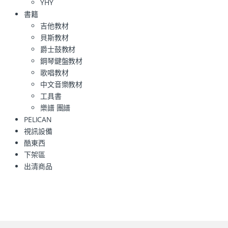
YHY
書籍
吉他教材
貝斯教材
爵士鼓教材
鋼琴鍵盤教材
歌唱教材
中文音樂教材
工具書
樂譜 團譜
PELICAN
視訊設備
酷東西
下架區
出清商品