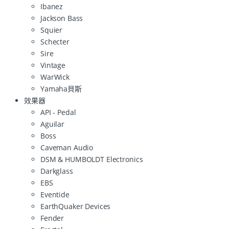
Ibanez
Jackson Bass
Squier
Schecter
Sire
Vintage
WarWick
Yamaha貝斯
效果器
API - Pedal
Aguilar
Boss
Caveman Audio
DSM & HUMBOLDT Electronics
Darkglass
EBS
Eventide
EarthQuaker Devices
Fender