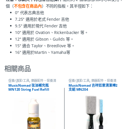
個（
不包含在商品內
）不同的指板，其半徑如下：
0" 代表古典吉他
7.25" 適用於老式 Fender 吉他
9.5" 適用於現代 Fender 吉他
10" 適用於 Ovation、Rickenbacker 等。
12" 適用於 Gibson、Guilds 等。
15" 適合 Taylor、Breedlove 等。
16" 適用於Martin、Yamaha等
相關商品
保養/清潔/工具
,
樂器配件、保養清
保養/清潔/工具
,
樂器配件、保養清
潔、調音
潔、調音
MusicNomad 弦油補充瓶
MusicNomad 吉祥如意清潔棒2
MN120 String Fuel Refill
支組 MN204