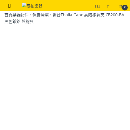
0
首頁
樂器配件、保養清潔、調音
Thalia Capo 高階移調夾 CB200-BA
黑色鍍鉻 藍鮑貝