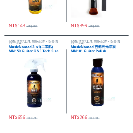
NT$
143
NT$
399
NT$
150
NT$
420
保養/清潔/工具
,
樂器配件、保養清
保養/清潔/工具
,
樂器配件、保養清
潔、調音
潔、調音
MusicNomad 3in1(工業瓶)
MusicNomad 吉他亮光除痕
MN150 Guitar ONE Tech Size
MN101 Guitar Polish
NT$
656
NT$
266
NT$
690
NT$
280