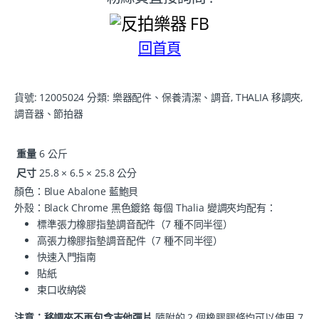
回首頁
貨號:
12005024
分類:
樂器配件、保養清潔、調音
,
THALIA 移調夾
,
調音器、節拍器
重量
6 公斤
尺寸
25.8 × 6.5 × 25.8 公分
顏色：Blue Abalone 藍鮑貝
外殼：Black Chrome 黑色鍍鉻 每個 Thalia 變調夾均配有：
標準張力橡膠指墊調音配件（7 種不同半徑）
高張力橡膠指墊調音配件（7 種不同半徑）
快速入門指南
貼紙
束口收納袋
注意：移調夾不再包含吉他彈片
隨附的 2 個橡膠膠條均可以使用 7