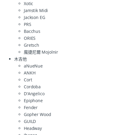
Xotic
Jamstik Midi
Jackson EG
PRS
Bacchus
ORIES
Gretsch
魔捷尼爾 Mojolnir
木吉他
aNueNue
ANKH
Cort
Cordoba
D'Angelico
Epiphone
Fender
Gopher Wood
GUILD
Headway