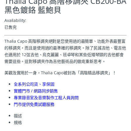
Thalia Capo 高階移調夾 CB200-BA
黑色鍍鉻 藍鮑貝
Availability:
已售完
Thalia Capo 高階移調夾絕對是您使用過的最簡單、功能外表最豐富
的移調夾，而且是使用過的最準確的移調夾。除了民謠吉他、電吉他
也適用於 12弦吉他、烏克麗麗、班卓琴和某些低矮琴頸的吉他都會
需要這些。這對移調夾作為吉他藝術品的徹底重新思考。
美觀及實用於一身，Thalia Capo被封為「高階精品移調夾」！
全系列公司貨、享保固
實體門市 / 網路同步銷售
專業錄音室及音樂製作工程人員詢問
門市提供免費試聽服務
描述
規格