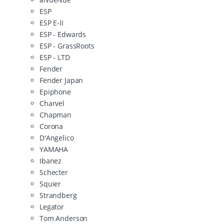
ESP
ESP E-II
ESP - Edwards
ESP - GrassRoots
ESP - LTD
Fender
Fender Japan
Epiphone
Charvel
Chapman
Corona
D'Angelico
YAMAHA
Ibanez
Schecter
Squier
Strandberg
Legator
Tom Anderson