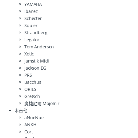
YAMAHA
Ibanez
Schecter
Squier
Strandberg
Legator
Tom Anderson
Xotic
Jamstik Midi
Jackson EG
PRS
Bacchus
ORIES
Gretsch
魔捷尼爾 Mojolnir
木吉他
aNueNue
ANKH
Cort