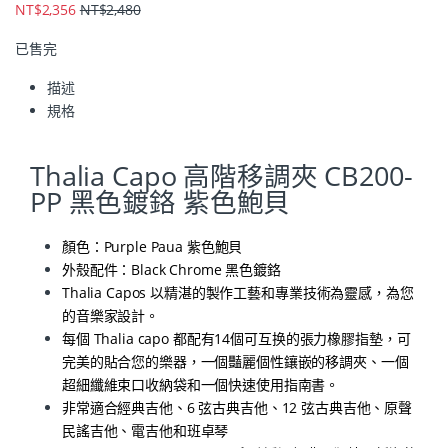
NT$
2,356
NT$
2,480
已售完
描述
規格
Thalia Capo 高階移調夾 CB200-
PP 黑色鍍鉻 紫色鮑貝
顏色：Purple Paua 紫色鮑貝
外殼配件：Black
Chrome 黑色鍍鉻
Thalia Capos 以精湛的製作工藝和專業技術為靈感，為您
的音樂家設計。
每個 Thalia capo 都配有14個可互换的張力橡膠指墊，可
完美的貼合您的樂器，一個豔麗個性鑲嵌的移調夾、一個
超細纖維束口收納袋和一個快速使用指南書。
非常適合經典吉他、6 弦古典吉他、12 弦古典吉他、原聲
民謠吉他、電吉他和班卓琴