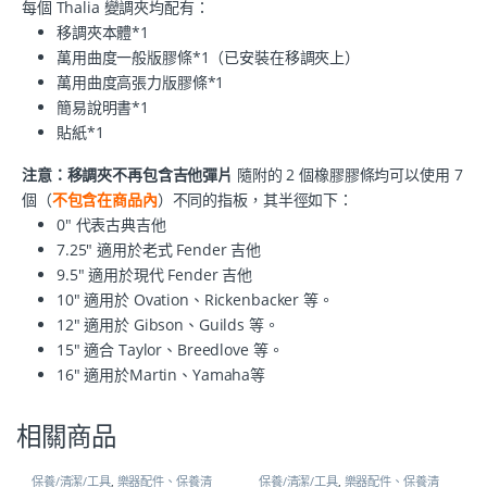
每個 Thalia 變調夾均配有：
移調夾本體*1
萬用曲度一般版膠條*1（已安裝在移調夾上）
萬用曲度高張力版膠條*1
簡易說明書*1
貼紙*1
注意：移調夾不再包含吉他彈片
隨附的 2 個橡膠膠條均可以使用 7
個（
不包含在商品內
）不同的指板，其半徑如下：
0" 代表古典吉他
7.25" 適用於老式 Fender 吉他
9.5" 適用於現代 Fender 吉他
10" 適用於 Ovation、Rickenbacker 等。
12" 適用於 Gibson、Guilds 等。
15" 適合 Taylor、Breedlove 等。
16" 適用於Martin、Yamaha等
相關商品
保養/清潔/工具
,
樂器配件、保養清
保養/清潔/工具
,
樂器配件、保養清