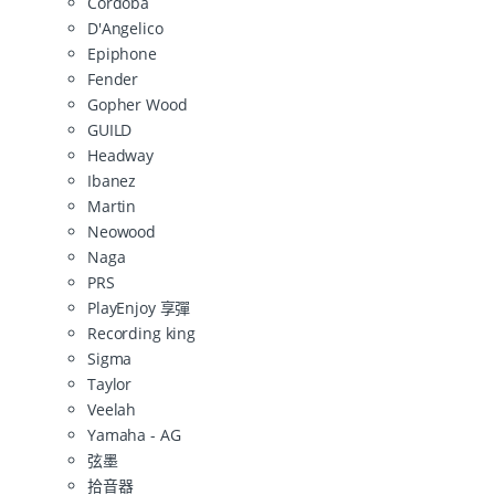
Cordoba
D'Angelico
Epiphone
Fender
Gopher Wood
GUILD
Headway
Ibanez
Martin
Neowood
Naga
PRS
PlayEnjoy 享彈
Recording king
Sigma
Taylor
Veelah
Yamaha - AG
弦墨
拾音器