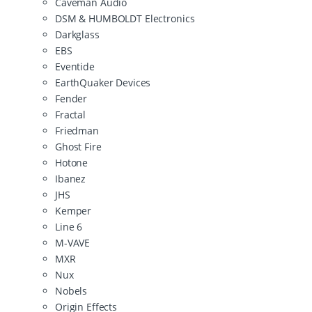
Caveman Audio
DSM & HUMBOLDT Electronics
Darkglass
EBS
Eventide
EarthQuaker Devices
Fender
Fractal
Friedman
Ghost Fire
Hotone
Ibanez
JHS
Kemper
Line 6
M-VAVE
MXR
Nux
Nobels
Origin Effects