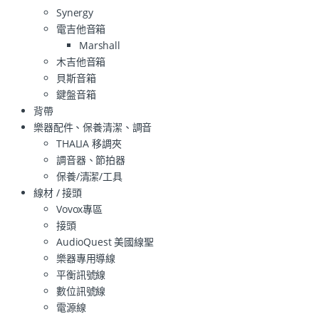
Synergy
電吉他音箱
Marshall
木吉他音箱
貝斯音箱
鍵盤音箱
背帶
樂器配件、保養清潔、調音
THALIA 移調夾
調音器、節拍器
保養/清潔/工具
線材 / 接頭
Vovox專區
接頭
AudioQuest 美國線聖
樂器專用導線
平衡訊號線
數位訊號線
電源線