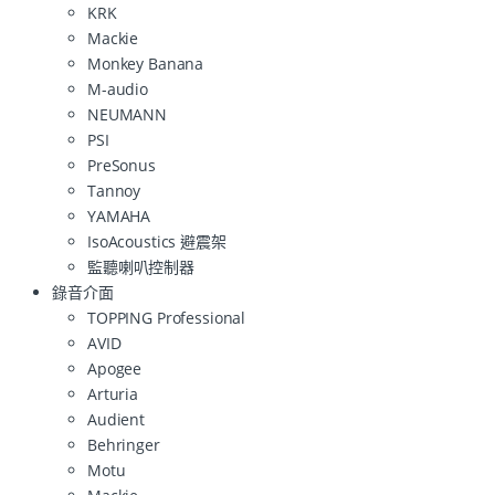
KRK
Mackie
Monkey Banana
M-audio
NEUMANN
PSI
PreSonus
Tannoy
YAMAHA
IsoAcoustics 避震架
監聽喇叭控制器
錄音介面
TOPPING Professional
AVID
Apogee
Arturia
Audient
Behringer
Motu