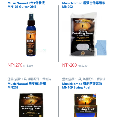
潔、調音
潔、調音
MusicNomad 3合1保養液
MusicNomad 極淨吉他專用布
MN103 Guitar ONE
MN202
NT$
276
NT$
200
NT$
290
NT$
210
保養/清潔/工具
,
樂器配件、保養清
保養/清潔/工具
,
樂器配件、保養清
潔、調音
潔、調音
MusicNomad 麂皮布3件組
MusicNomad 機能防護弦油
MN203
MN109 String Fuel