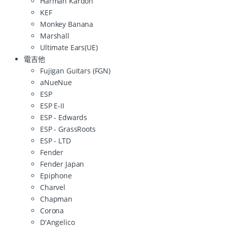
Harman Kardon
KEF
Monkey Banana
Marshall
Ultimate Ears(UE)
電吉他
Fujigan Guitars (FGN)
aNueNue
ESP
ESP E-II
ESP - Edwards
ESP - GrassRoots
ESP - LTD
Fender
Fender Japan
Epiphone
Charvel
Chapman
Corona
D'Angelico