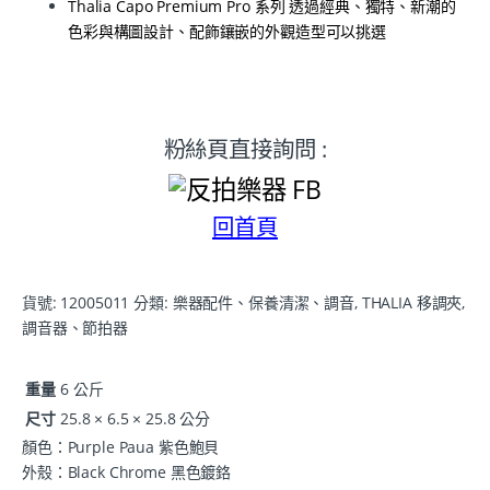
Thalia Capo Premium Pro 系列 透過經典、獨特、新潮的
色彩與構圖設計、配飾鑲嵌的外觀造型可以挑選
粉絲頁直接詢問 :
回首頁
貨號:
12005011
分類:
樂器配件、保養清潔、調音
,
THALIA 移調夾
,
調音器、節拍器
重量
6 公斤
尺寸
25.8 × 6.5 × 25.8 公分
顏色：Purple Paua 紫色鮑貝
外殼：Black Chrome 黑色鍍鉻