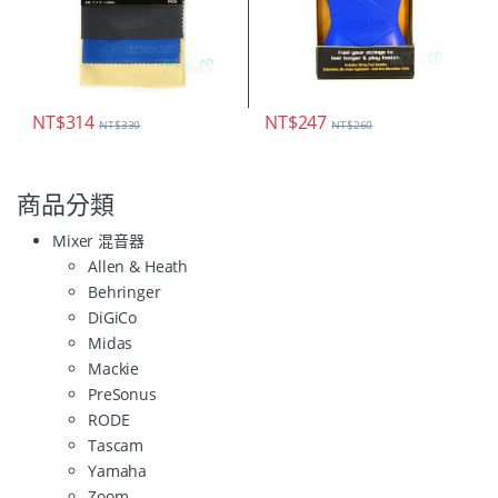
NT$
314
NT$
247
NT$
330
NT$
260
商品分類
Mixer 混音器
Allen & Heath
Behringer
DiGiCo
Midas
Mackie
PreSonus
RODE
Tascam
Yamaha
Zoom