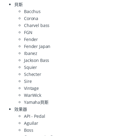
貝斯
Bacchus
Corona
Charvel bass
FGN
Fender
Fender Japan
Ibanez
Jackson Bass
Squier
Schecter
Sire
Vintage
WarWick
Yamaha貝斯
效果器
API - Pedal
Aguilar
Boss