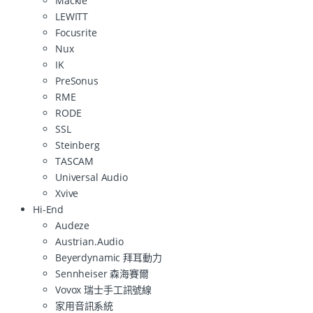
Mackie
LEWITT
Focusrite
Nux
IK
PreSonus
RME
RODE
SSL
Steinberg
TASCAM
Universal Audio
Xvive
Hi-End
Audeze
Austrian.Audio
Beyerdynamic 拜耳動力
Sennheiser 森海賽爾
Vovox 瑞士手工訊號線
家用音訊系統