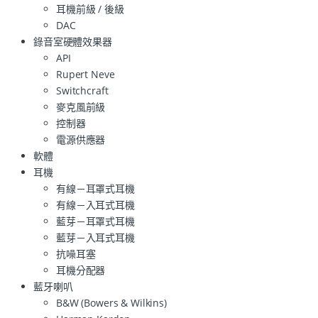
耳機前級 / 後級
DAC
錄音室硬體效果器
API
Rupert Neve
Switchcraft
麥克風前級
控制器
電源供應器
軟體
耳機
有線－耳罩式耳機
有線－入耳式耳機
藍芽－耳罩式耳機
藍芽－入耳式耳機
抗噪耳塞
耳機分配器
藍牙喇叭
B&W (Bowers & Wilkins)