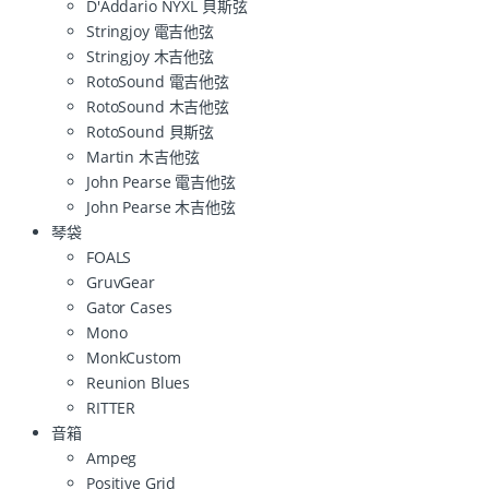
D'Addario NYXL 貝斯弦
Stringjoy 電吉他弦
Stringjoy 木吉他弦
RotoSound 電吉他弦
RotoSound 木吉他弦
RotoSound 貝斯弦
Martin 木吉他弦
John Pearse 電吉他弦
John Pearse 木吉他弦
琴袋
FOALS
GruvGear
Gator Cases
Mono
MonkCustom
Reunion Blues
RITTER
音箱
Ampeg
Positive Grid