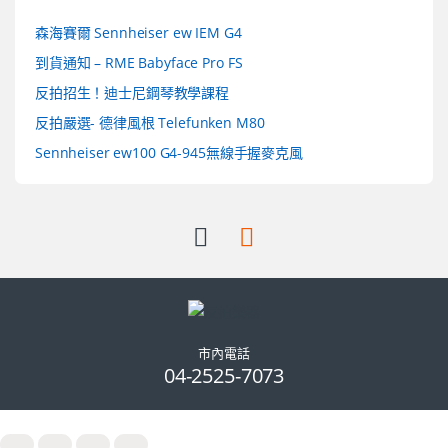
森海賽爾 Sennheiser ew IEM G4
到貨通知 – RME Babyface Pro FS
反拍招生！迪士尼鋼琴教學課程
反拍嚴選- 德律風根 Telefunken M80
Sennheiser ew100 G4-945無線手握麥克風
市內電話
04-2525-7073