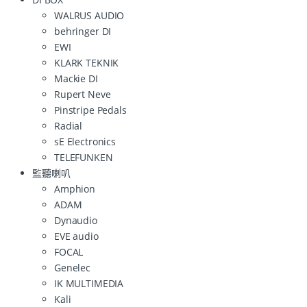
WALRUS AUDIO
behringer DI
EWI
KLARK TEKNIK
Mackie DI
Rupert Neve
Pinstripe Pedals
Radial
sE Electronics
TELEFUNKEN
監聽喇叭
Amphion
ADAM
Dynaudio
EVE audio
FOCAL
Genelec
IK MULTIMEDIA
Kali