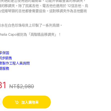
 高階移調夾絕對是您使用過的最簡單、功能外表最豐富的移調夾，
的移調夾。除了民謠吉他、電吉他也適用於 12弦吉他、烏
些低矮琴頸的吉他都會需要這些。這對移調夾作為吉他藝術
 墨水在白色珍珠母貝上印製了一系列鳥類。
alia Capo被封為「高階精品移調夾」！
享保固
路同步銷售
樂製作工程人員詢問
聽服務
31
NT$
2,980
加入購物車