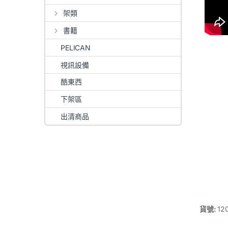
架類
書籍
PELICAN
視訊設備
酷東西
下架區
出清商品
貨號:
12