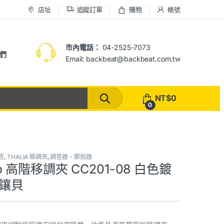
店址
追蹤訂單
購物
帳號
市內電話：
04-2525-7073
們
Email: backbeat@backbeat.com.tw
NT$
0
0
音
,
THALIA 移調夾
,
調音器、節拍器
apo 高階移調夾 CC201-08 白色鍍
珠鑲貝