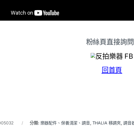
粉絲頁直接詢問 
回首頁
005032
分類:
樂器配件、保養清潔、調音
,
THALIA 移調夾
,
調音