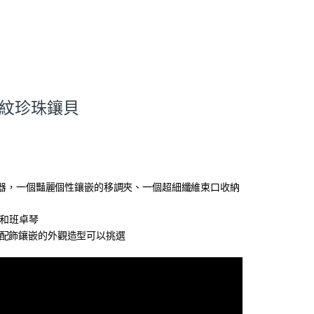
鉻 鳥紋珍珠鑲貝
合您的樂器，一個豔麗個性鑲嵌的移調夾、一個超細纖維束口收納
他和班卓琴
圖設計、配飾鑲嵌的外觀造型可以挑選