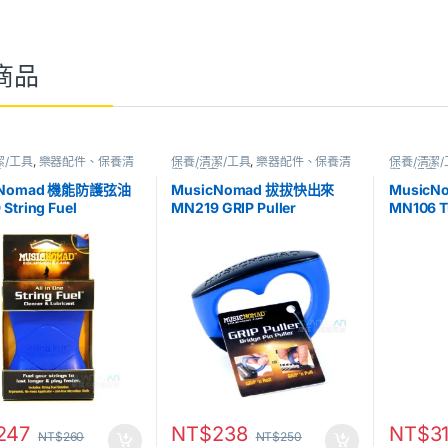
商品
潔/工具
,
樂器配件、保養清
保養/清潔/工具
,
樂器配件、保養清
保養/清潔
音
潔、調音
潔、調音
cNomad 機能防護弦油
MusicNomad 拔拔快出來
Music
String Fuel
MN219 GRIP Puller
MN106 T
247
NT$
238
NT$
3
NT$
260
NT$
250