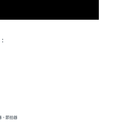
:
器、節拍器