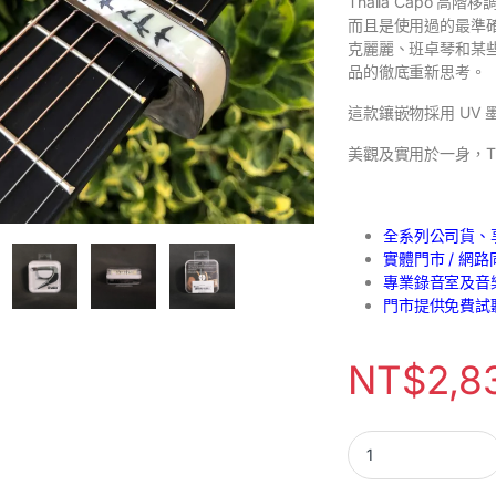
Thalia Capo
而且是使用過的最準確
克麗麗、班卓琴和某
品的徹底重新思考。
這款鑲嵌物採用 UV
美觀及實用於一身，Th
全系列公司貨、
實體門市 / 網
專業錄音室及音
門市提供免費試
NT$
2,8