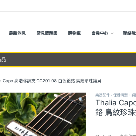
最新消息
常見問題集
購物車
會員中心
聯絡我
lia Capo 高階移調夾 CC201-08 白色鍍鉻 鳥紋珍珠鑲貝
樂器配件、保養清潔、調
Thalia C
鉻 鳥紋珍