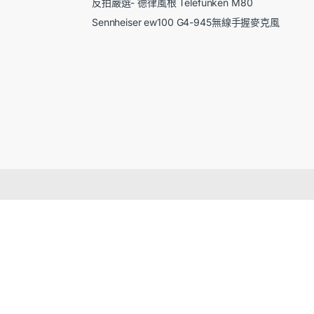
反拍嚴選- 德律風根 Telefunken M80
Sennheiser ew100 G4-945無線手握麥克風