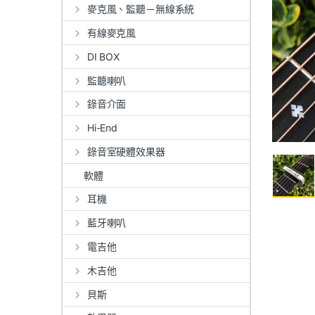
麥克風、監聽－無線系統
有線麥克風
DI BOX
監聽喇叭
錄音介面
Hi-End
錄音室硬體效果器
軟體
耳機
藍牙喇叭
電吉他
木吉他
貝斯