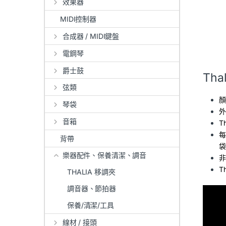
效果器
MIDI控制器
合成器 / MIDI鍵盤
電鋼琴
爵士鼓
Th
弦類
顏
琴袋
外
音箱
T
每
背帶
袋
樂器配件、保養清潔、調音
非
T
THALIA 移調夾
調音器、節拍器
保養/清潔/工具
線材 / 接頭