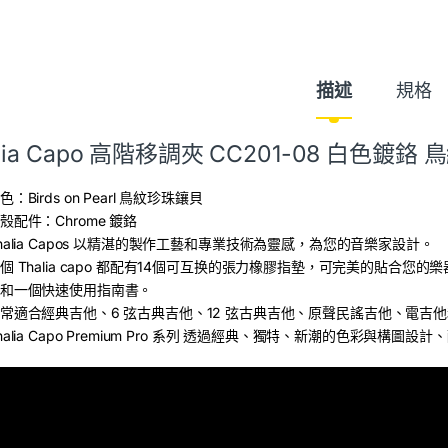
描述
規格
alia Capo 高階移調夾 CC201-08 白色鍍
色：
Birds on Pearl 鳥紋珍珠鑲貝
殼配件：Chrome 鍍鉻
halia Capos 以精湛的製作工藝和專業技術為靈感，為您的音樂家設計。
個 Thalia capo 都配有14個可互换的張力橡膠指墊，可完美的貼
和一個快速使用指南書。
常適合經典吉他、6 弦古典吉他、12 弦古典吉他、原聲民謠吉他、電吉
halia Capo Premium Pro 系列 透過經典、獨特、新潮的色彩與構