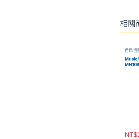
相關
保養/清
潔、調
Musi
MN109 
NT$