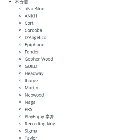
木吉他
aNueNue
ANKH
Cort
Cordoba
D'Angelico
Epiphone
Fender
Gopher Wood
GUILD
Headway
Ibanez
Martin
Neowood
Naga
PRS
PlayEnjoy 享彈
Recording king
Sigma
Taylor