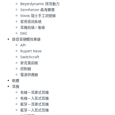
Beyerdynamic 拜耳動力
Sennheiser 森海賽爾
Vovox 瑞士手工訊號線
家用音訊系統
耳機前級 / 後級
DAC
錄音室硬體效果器
API
Rupert Neve
Switchcraft
麥克風前級
控制器
電源供應器
軟體
耳機
有線－耳罩式耳機
有線－入耳式耳機
藍芽－耳罩式耳機
藍芽－入耳式耳機