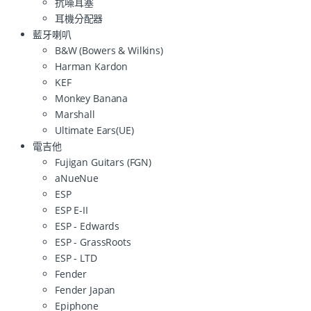
抗噪耳塞
耳機分配器
藍牙喇叭
B&W (Bowers & Wilkins)
Harman Kardon
KEF
Monkey Banana
Marshall
Ultimate Ears(UE)
電吉他
Fujigan Guitars (FGN)
aNueNue
ESP
ESP E-II
ESP - Edwards
ESP - GrassRoots
ESP - LTD
Fender
Fender Japan
Epiphone