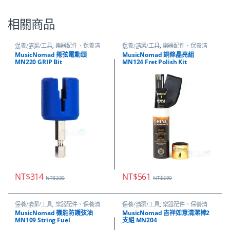
相關商品
保養/清潔/工具
,
樂器配件、保養清
保養/清潔/工具
,
樂器配件、保養清
潔、調音
潔、調音
MusicNomad 捲弦電動頭
MusicNomad 銅條晶亮組
MN220 GRIP Bit
MN124 Fret Polish Kit
NT$
314
NT$
561
NT$
330
NT$
590
保養/清潔/工具
,
樂器配件、保養清
保養/清潔/工具
,
樂器配件、保養清
潔、調音
潔、調音
MusicNomad 機能防護弦油
MusicNomad 吉祥如意清潔棒2
MN109 String Fuel
支組 MN204