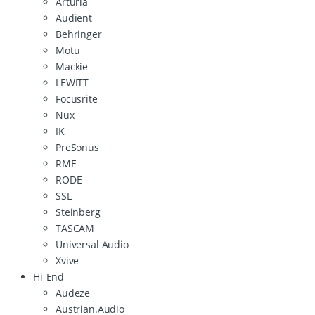
Arturia
Audient
Behringer
Motu
Mackie
LEWITT
Focusrite
Nux
IK
PreSonus
RME
RODE
SSL
Steinberg
TASCAM
Universal Audio
Xvive
Hi-End
Audeze
Austrian.Audio