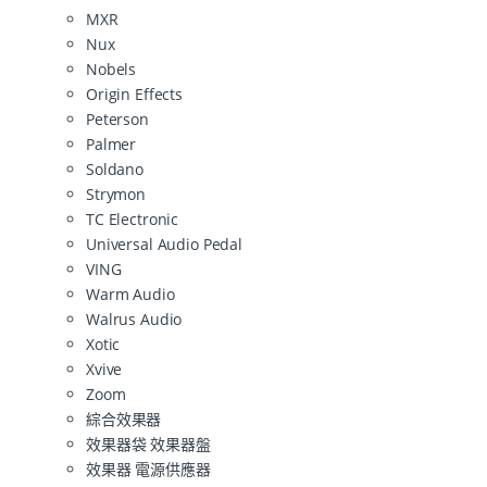
MXR
Nux
Nobels
Origin Effects
Peterson
Palmer
Soldano
Strymon
TC Electronic
Universal Audio Pedal
VING
Warm Audio
Walrus Audio
Xotic
Xvive
Zoom
綜合效果器
效果器袋 效果器盤
效果器 電源供應器