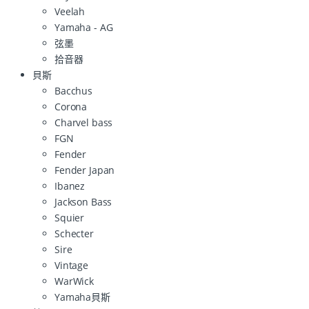
Veelah
Yamaha - AG
弦墨
拾音器
貝斯
Bacchus
Corona
Charvel bass
FGN
Fender
Fender Japan
Ibanez
Jackson Bass
Squier
Schecter
Sire
Vintage
WarWick
Yamaha貝斯