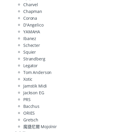
Charvel
Chapman
Corona
D'Angelico
YAMAHA
Ibanez
Schecter
Squier
Strandberg
Legator
Tom Anderson
Xotic
Jamstik Midi
Jackson EG
PRS
Bacchus
ORIES
Gretsch
魔捷尼爾 Mojolnir