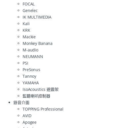
FOCAL
Genelec
IK MULTIMEDIA
Kali
KRK
Mackie
Monkey Banana
M-audio
NEUMANN
PSI
PreSonus
Tannoy
YAMAHA
IsoAcoustics 避震架
監聽喇叭控制器
錄音介面
TOPPING Professional
AVID
Apogee