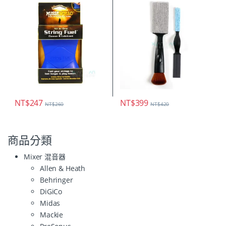
NT$
247
NT$
399
NT$
260
NT$
420
商品分類
Mixer 混音器
Allen & Heath
Behringer
DiGiCo
Midas
Mackie