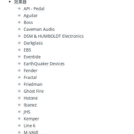
效果器
API - Pedal
Aguilar
Boss
Caveman Audio
DSM & HUMBOLDT Electronics
Darkglass
EBS
Eventide
EarthQuaker Devices
Fender
Fractal
Friedman
Ghost Fire
Hotone
Ibanez
JHS
Kemper
Line 6
M-VAVE