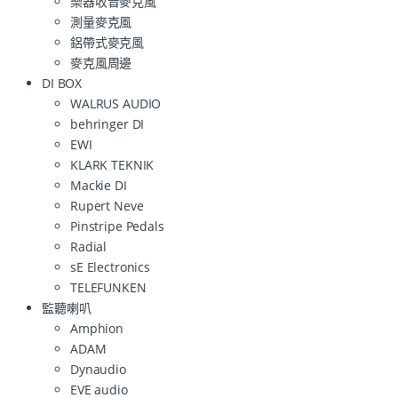
樂器收音麥克風
測量麥克風
鋁帶式麥克風
麥克風周邊
DI BOX
WALRUS AUDIO
behringer DI
EWI
KLARK TEKNIK
Mackie DI
Rupert Neve
Pinstripe Pedals
Radial
sE Electronics
TELEFUNKEN
監聽喇叭
Amphion
ADAM
Dynaudio
EVE audio