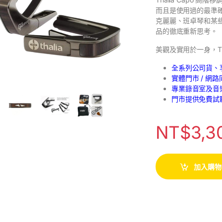
而且是使用過的最準確
克麗麗、班卓琴和某
品的徹底重新思考。
美觀及實用於一身，Th
全系列公司貨、
實體門市 / 網
專業錄音室及音
門市提供免費試
NT$
3,3
加入購物