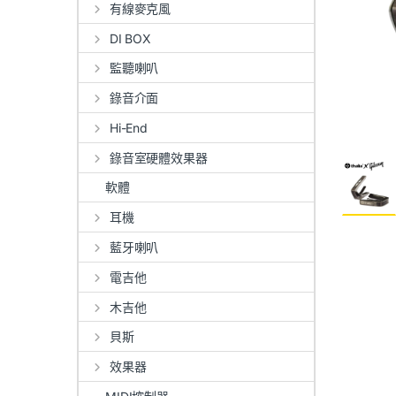
有線麥克風
DI BOX
監聽喇叭
錄音介面
Hi-End
錄音室硬體效果器
軟體
耳機
藍牙喇叭
電吉他
木吉他
貝斯
效果器