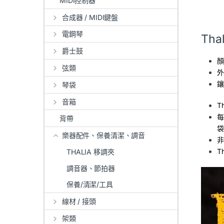
MIDI控制器
合成器 / MIDI鍵盤
電鋼琴
Tha
爵士鼓
顏
弦類
外
鑲
琴袋
音箱
T
每
背帶
袋
樂器配件、保養清潔、調音
非
T
THALIA 移調夾
調音器、節拍器
保養/清潔/工具
線材 / 接頭
架類