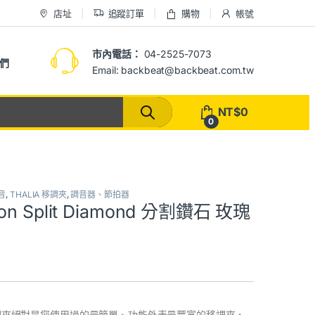
店址
追蹤訂單
購物
帳號
市內電話：
04-2525-7073
們
Email: backbeat@backbeat.com.tw
NT$
0
0
音
,
THALIA 移調夾
,
調音器、節拍器
bson Split Diamond 分割鑽石 玫瑰
 高階移調夾絕對是您使用過的最簡單、功能外表最豐富的移調夾，