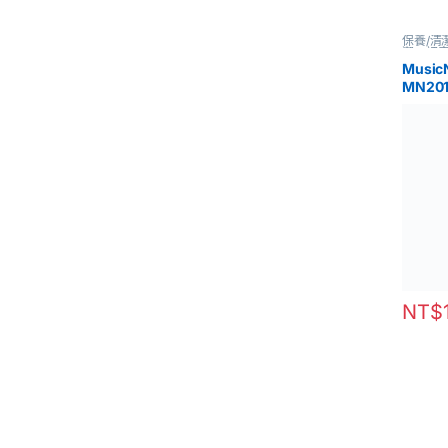
保養/清
潔、調
Musi
MN20
NT$