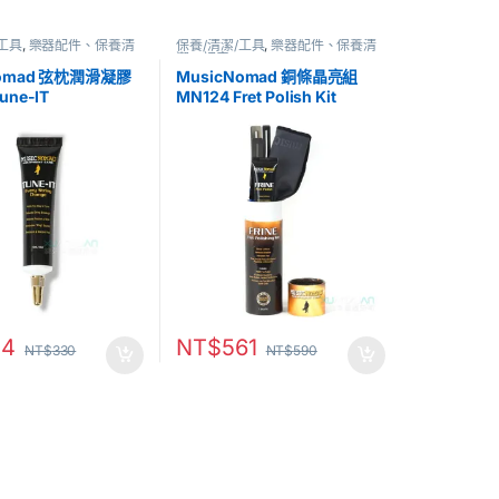
/工具
,
樂器配件、保養清
保養/清潔/工具
,
樂器配件、保養清
潔、調音
Nomad 弦枕潤滑凝膠
MusicNomad 銅條晶亮組
une-IT
MN124 Fret Polish Kit
14
NT$
561
NT$
330
NT$
590