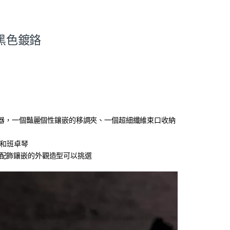
木 黑色鍍鉻
合您的樂器，一個豔麗個性鑲嵌的移調夾、一個超細纖維束口收納
他和班卓琴
圖設計、配飾鑲嵌的外觀造型可以挑選