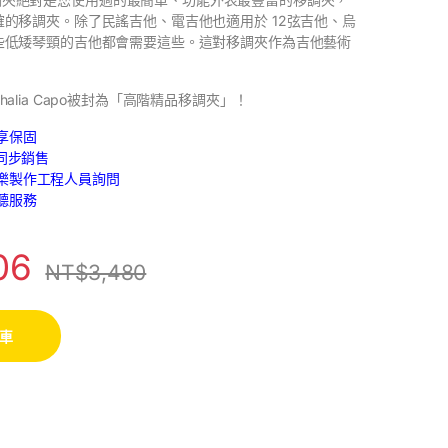
的移調夾。除了民謠吉他、電吉他也適用於 12弦吉他、烏
些低矮琴頸的吉他都會需要這些。這對移調夾作為吉他藝術
alia Capo被封為「高階精品移調夾」！
享保固
路同步銷售
樂製作工程人員詢問
聽服務
06
NT$
3,480
車