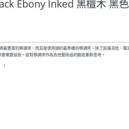
k Black Ebony Inked 黑檀木 黑
、功能外表最豐富的移調夾，而且是使用過的最準確的移調夾。除了民謠吉他、電
他都會需要這些。這對移調夾作為吉他藝術品的徹底重新思考。
」！