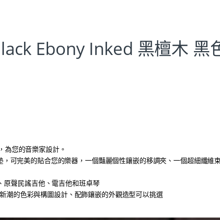
k Black Ebony Inked 黑檀木 黑
靈感，為您的音樂家設計。
張力橡膠指墊，可完美的貼合您的樂器，一個豔麗個性鑲嵌的移調夾、一個超細纖維
他、原聲民謠吉他、電吉他和班卓琴
過經典、獨特、新潮的色彩與構圖設計、配飾鑲嵌的外觀造型可以挑選