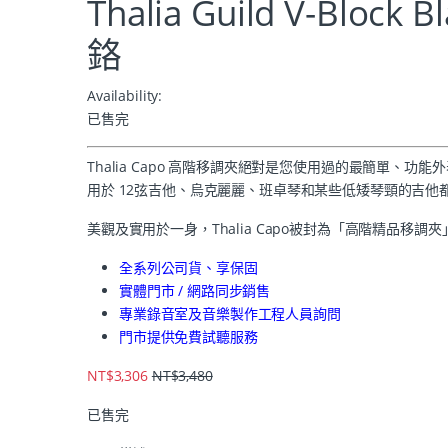
Thalia Guild V-Bloc
鉻
Availability:
已售完
Thalia Capo 高階移調夾絕對是您使用過的最簡單
用於 12弦吉他、烏克麗麗、班卓琴和某些低矮琴頸的吉
美觀及實用於一身，Thalia Capo被封為「高階精品移調夾
全系列公司貨、享保固
實體門市 / 網路同步銷售
專業錄音室及音樂製作工程人員詢問
門市提供免費試聽服務
NT$
3,306
NT$
3,480
已售完