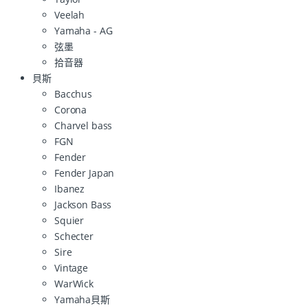
Veelah
Yamaha - AG
弦墨
拾音器
貝斯
Bacchus
Corona
Charvel bass
FGN
Fender
Fender Japan
Ibanez
Jackson Bass
Squier
Schecter
Sire
Vintage
WarWick
Yamaha貝斯