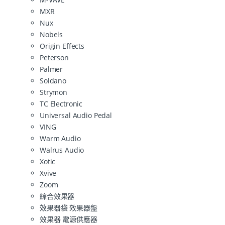
MXR
Nux
Nobels
Origin Effects
Peterson
Palmer
Soldano
Strymon
TC Electronic
Universal Audio Pedal
VING
Warm Audio
Walrus Audio
Xotic
Xvive
Zoom
綜合效果器
效果器袋 效果器盤
效果器 電源供應器