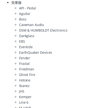
效果器
API - Pedal
Aguilar
Boss
Caveman Audio
DSM & HUMBOLDT Electronics
Darkglass
EBS
Eventide
EarthQuaker Devices
Fender
Fractal
Friedman
Ghost Fire
Hotone
Ibanez
JHS
Kemper
Line 6
M-VAVE