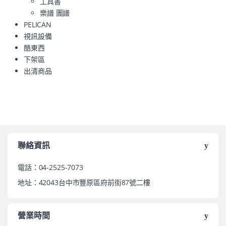
工具書
樂譜 團譜
PELICAN
視訊設備
酷東西
下架區
出清商品
聯絡資訊
電話：04-2525-7073
地址：42043台中市豐原區府前街87號二樓
營業時間