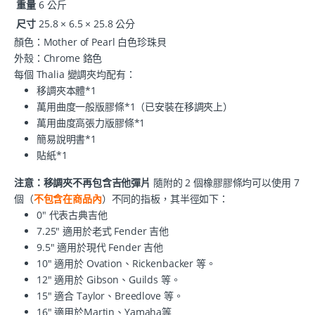
重量
6 公斤
尺寸
25.8 × 6.5 × 25.8 公分
顏色：Mother of Pearl 白色珍珠貝
外殼：Chrome 鉻色
每個 Thalia 變調夾均配有：
移調夾本體*1
萬用曲度一般版膠條*1（已安裝在移調夾上）
萬用曲度高張力版膠條*1
簡易說明書*1
貼紙*1
注意：移調夾不再包含吉他彈片
隨附的 2 個橡膠膠條均可以使用 7
個（
不包含在商品內
）不同的指板，其半徑如下：
0" 代表古典吉他
7.25" 適用於老式 Fender 吉他
9.5" 適用於現代 Fender 吉他
10" 適用於 Ovation、Rickenbacker 等。
12" 適用於 Gibson、Guilds 等。
15" 適合 Taylor、Breedlove 等。
16" 適用於Martin、Yamaha等