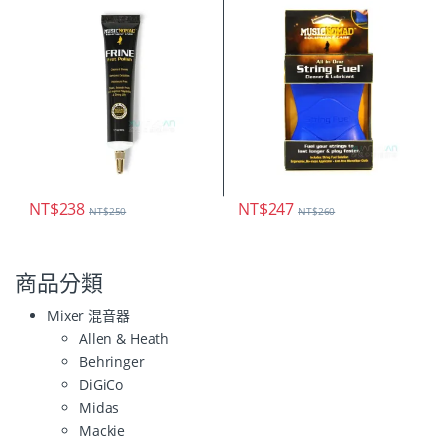
NT$
238
NT$
247
NT$
250
NT$
260
商品分類
Mixer 混音器
Allen & Heath
Behringer
DiGiCo
Midas
Mackie