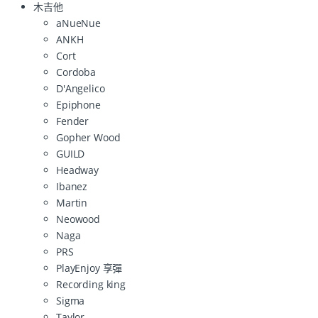
木吉他
aNueNue
ANKH
Cort
Cordoba
D'Angelico
Epiphone
Fender
Gopher Wood
GUILD
Headway
Ibanez
Martin
Neowood
Naga
PRS
PlayEnjoy 享彈
Recording king
Sigma
Taylor