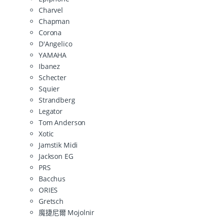
Charvel
Chapman
Corona
D'Angelico
YAMAHA
Ibanez
Schecter
Squier
Strandberg
Legator
Tom Anderson
Xotic
Jamstik Midi
Jackson EG
PRS
Bacchus
ORIES
Gretsch
魔捷尼爾 Mojolnir