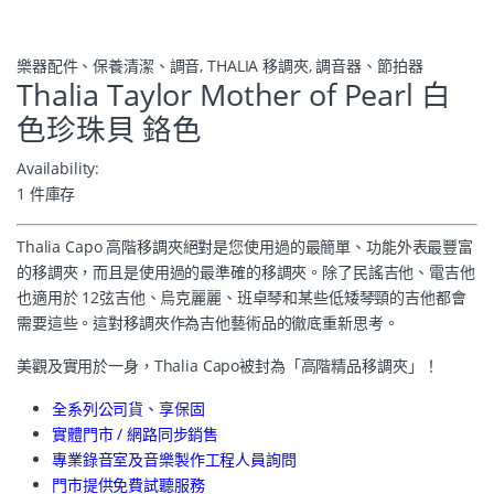
樂器配件、保養清潔、調音
,
THALIA 移調夾
,
調音器、節拍器
Thalia Taylor Mother of Pearl 白
色珍珠貝 鉻色
Availability:
1 件庫存
Thalia Capo 高階移調夾絕對是您使用過的最簡單、功能外表最豐富
的移調夾，而且是使用過的最準確的移調夾。除了民謠吉他、電吉他
也適用於 12弦吉他、烏克麗麗、班卓琴和某些低矮琴頸的吉他都會
需要這些。這對移調夾作為吉他藝術品的徹底重新思考。
美觀及實用於一身，Thalia Capo被封為「高階精品移調夾」！
全系列公司貨、享保固
實體門市 / 網路同步銷售
專業錄音室及音樂製作工程人員詢問
門市提供免費試聽服務