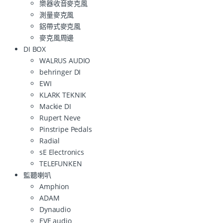
樂器收音麥克風
測量麥克風
鋁帶式麥克風
麥克風周邊
DI BOX
WALRUS AUDIO
behringer DI
EWI
KLARK TEKNIK
Mackie DI
Rupert Neve
Pinstripe Pedals
Radial
sE Electronics
TELEFUNKEN
監聽喇叭
Amphion
ADAM
Dynaudio
EVE audio