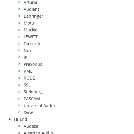
Arturia
Audient
Behringer
Motu
Mackie
LEWITT
Focusrite
Nux
IK
PreSonus
RME
RODE
SSL
Steinberg
TASCAM
Universal Audio
Xvive
Hi-End
Audeze
Austrian.Audio