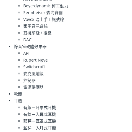
Beyerdynamic 拜耳動力
Sennheiser 森海賽爾
Vovox 瑞士手工訊號線
家用音訊系統
耳機前級 / 後級
DAC
錄音室硬體效果器
API
Rupert Neve
Switchcraft
麥克風前級
控制器
電源供應器
軟體
耳機
有線－耳罩式耳機
有線－入耳式耳機
藍芽－耳罩式耳機
藍芽－入耳式耳機