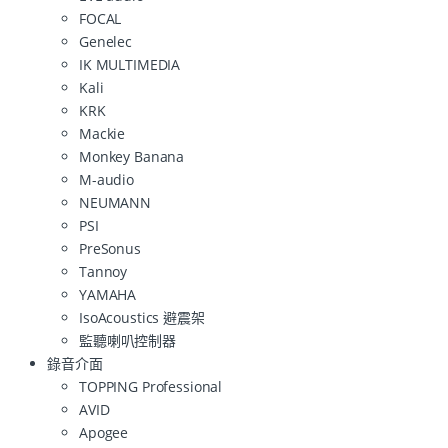
FOCAL
Genelec
IK MULTIMEDIA
Kali
KRK
Mackie
Monkey Banana
M-audio
NEUMANN
PSI
PreSonus
Tannoy
YAMAHA
IsoAcoustics 避震架
監聽喇叭控制器
錄音介面
TOPPING Professional
AVID
Apogee