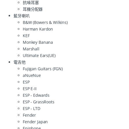
抗噪耳塞
耳機分配器
藍牙喇叭
B&W (Bowers & Wilkins)
Harman Kardon
KEF
Monkey Banana
Marshall
Ultimate Ears(UE)
電吉他
Fujigan Guitars (FGN)
aNueNue
ESP
ESP E-II
ESP - Edwards
ESP - GrassRoots
ESP - LTD
Fender
Fender Japan
Epiphone