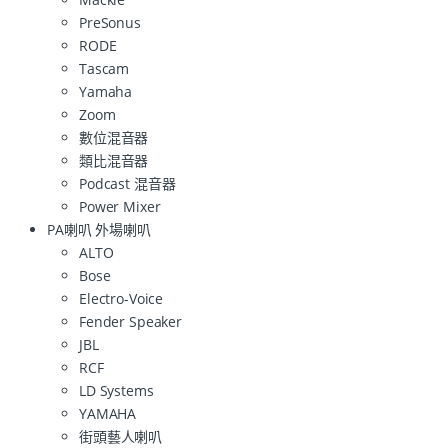
PreSonus
RODE
Tascam
Yamaha
Zoom
數位混音器
類比混音器
Podcast 混音器
Power Mixer
PA喇叭 外場喇叭
ALTO
Bose
Electro-Voice
Fender Speaker
JBL
RCF
LD Systems
YAMAHA
街頭藝人喇叭