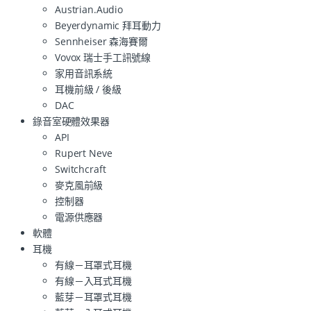
Austrian.Audio
Beyerdynamic 拜耳動力
Sennheiser 森海賽爾
Vovox 瑞士手工訊號線
家用音訊系統
耳機前級 / 後級
DAC
錄音室硬體效果器
API
Rupert Neve
Switchcraft
麥克風前級
控制器
電源供應器
軟體
耳機
有線－耳罩式耳機
有線－入耳式耳機
藍芽－耳罩式耳機