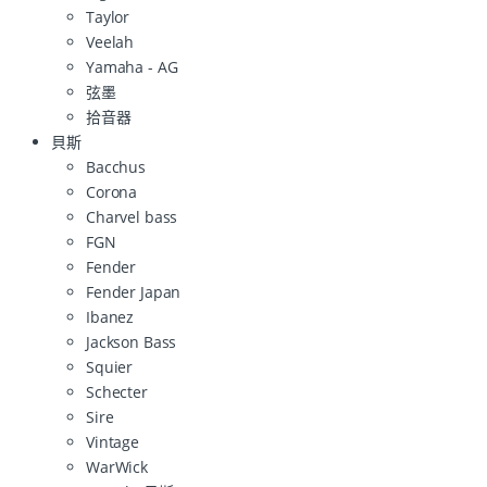
Taylor
Veelah
Yamaha - AG
弦墨
拾音器
貝斯
Bacchus
Corona
Charvel bass
FGN
Fender
Fender Japan
Ibanez
Jackson Bass
Squier
Schecter
Sire
Vintage
WarWick