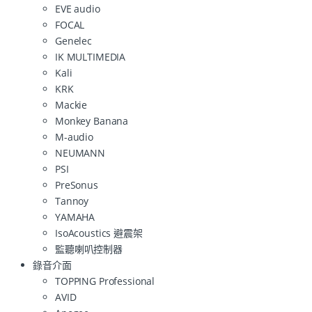
EVE audio
FOCAL
Genelec
IK MULTIMEDIA
Kali
KRK
Mackie
Monkey Banana
M-audio
NEUMANN
PSI
PreSonus
Tannoy
YAMAHA
IsoAcoustics 避震架
監聽喇叭控制器
錄音介面
TOPPING Professional
AVID