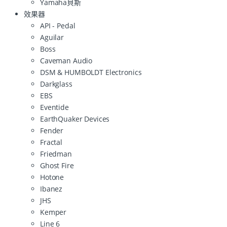
Yamaha貝斯
效果器
API - Pedal
Aguilar
Boss
Caveman Audio
DSM & HUMBOLDT Electronics
Darkglass
EBS
Eventide
EarthQuaker Devices
Fender
Fractal
Friedman
Ghost Fire
Hotone
Ibanez
JHS
Kemper
Line 6