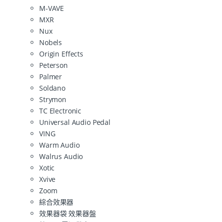
M-VAVE
MXR
Nux
Nobels
Origin Effects
Peterson
Palmer
Soldano
Strymon
TC Electronic
Universal Audio Pedal
VING
Warm Audio
Walrus Audio
Xotic
Xvive
Zoom
綜合效果器
效果器袋 效果器盤