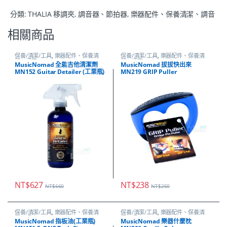
分類:
THALIA 移調夾
,
調音器、節拍器
,
樂器配件、保養清潔、調音
相關商品
保養/清潔/工具
,
樂器配件、保養清
保養/清潔/工具
,
樂器配件、保養清
潔、調音
潔、調音
MusicNomad 全能吉他清潔劑
MusicNomad 拔拔快出來
MN152 Guitar Detailer (工業瓶)
MN219 GRIP Puller
NT$
627
NT$
238
NT$
660
NT$
250
保養/清潔/工具
,
樂器配件、保養清
保養/清潔/工具
,
樂器配件、保養清
潔、調音
潔、調音
MusicNomad 指板油(工業瓶)
MusicNomad 樂器什麼枕