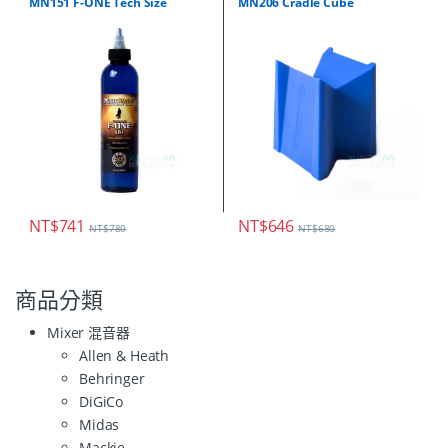
MN151 F-ONE Tech Size
MN206 Cradle Cube
NT$
741
NT$
646
NT$
780
NT$
680
商品分類
Mixer 混音器
Allen & Heath
Behringer
DiGiCo
Midas
Mackie