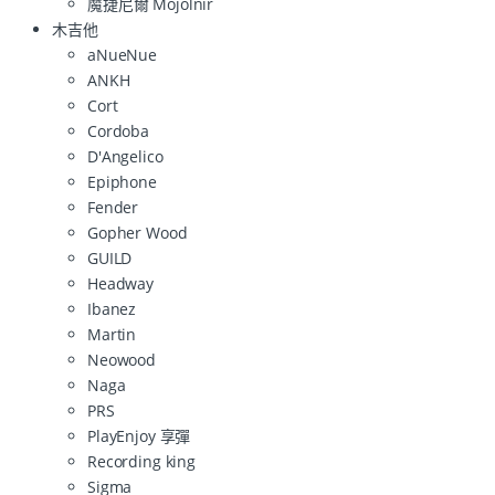
魔捷尼爾 Mojolnir
木吉他
aNueNue
ANKH
Cort
Cordoba
D'Angelico
Epiphone
Fender
Gopher Wood
GUILD
Headway
Ibanez
Martin
Neowood
Naga
PRS
PlayEnjoy 享彈
Recording king
Sigma