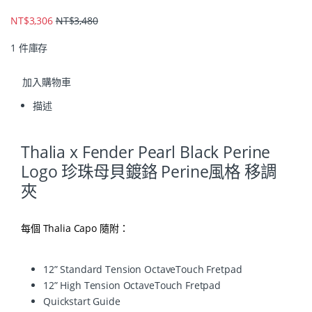
NT$
3,306
NT$
3,480
1 件庫存
加入購物車
描述
Thalia x Fender Pearl Black Perine
Logo 珍珠母貝鍍鉻 Perine風格 移調
夾
每個 Thalia Capo 隨附：
12” Standard Tension OctaveTouch Fretpad
12” High Tension OctaveTouch Fretpad
Quickstart Guide