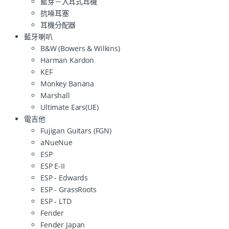
藍芽－入耳式耳機
抗噪耳塞
耳機分配器
藍牙喇叭
B&W (Bowers & Wilkins)
Harman Kardon
KEF
Monkey Banana
Marshall
Ultimate Ears(UE)
電吉他
Fujigan Guitars (FGN)
aNueNue
ESP
ESP E-II
ESP - Edwards
ESP - GrassRoots
ESP - LTD
Fender
Fender Japan