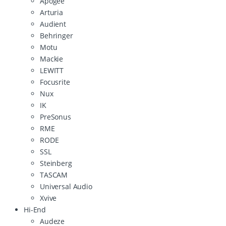
Apogee
Arturia
Audient
Behringer
Motu
Mackie
LEWITT
Focusrite
Nux
IK
PreSonus
RME
RODE
SSL
Steinberg
TASCAM
Universal Audio
Xvive
Hi-End
Audeze