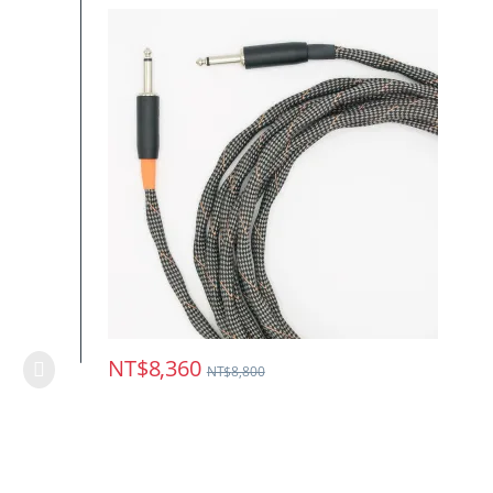
NT$
8,360
NT$
8,800