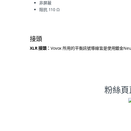
非屏蔽
阻抗 110 Ω
接頭
XLR 接頭：
Vovox 所用的平衡訊號導線皆是使用鍍金Neutr
粉絲頁