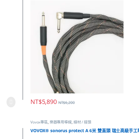
NT$
5,890
NT$
6,200
Vovox專區
,
樂器專用導線
,
線材 / 接頭
VOVOX® sonorus protect A 6米 雙直頭 瑞士高級手