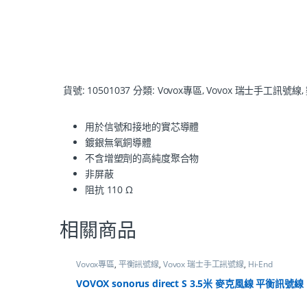
貨號:
10501037
分類:
Vovox專區
,
Vovox 瑞士手工訊號線
,
用於信號和接地的實芯導體
鍍銀無氧銅導體
不含增塑劑的高純度聚合物
非屏蔽
阻抗 110 Ω
相關商品
Vovox專區
,
平衡訊號線
,
Vovox 瑞士手工訊號線
,
Hi-End
VOVOX sonorus direct S 3.5米 麥克風線 平衡訊號線