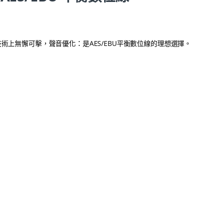
Ω 數位線。技術上無懈可擊，聲音優化：是AES/EBU平衡數位線的理想選擇。