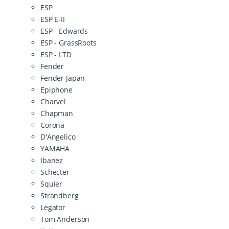
ESP
ESP E-II
ESP - Edwards
ESP - GrassRoots
ESP - LTD
Fender
Fender Japan
Epiphone
Charvel
Chapman
Corona
D'Angelico
YAMAHA
Ibanez
Schecter
Squier
Strandberg
Legator
Tom Anderson