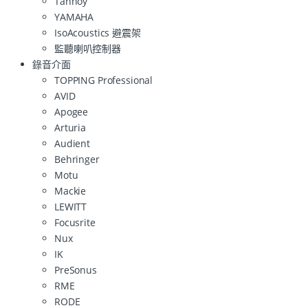
Tannoy
YAMAHA
IsoAcoustics 避震架
監聽喇叭控制器
錄音介面
TOPPING Professional
AVID
Apogee
Arturia
Audient
Behringer
Motu
Mackie
LEWITT
Focusrite
Nux
IK
PreSonus
RME
RODE