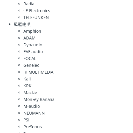
Radial
sE Electronics
TELEFUNKEN
監聽喇叭
Amphion
ADAM
Dynaudio
EVE audio
FOCAL
Genelec
IK MULTIMEDIA
Kali
KRK
Mackie
Monkey Banana
M-audio
NEUMANN
PSI
PreSonus