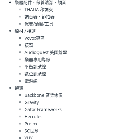
樂器配件、保養清潔、調音
THALIA 移調夾
調音器、節拍器
保養/清潔/工具
線材 / 接頭
Vovox專區
接頭
AudioQuest 美國線聖
樂器專用導線
平衡訊號線
數位訊號線
電源線
架類
Backbone 音樂傢俱
Gravity
Gator Frameworks
Hercules
Prefox
SC世基
YHY