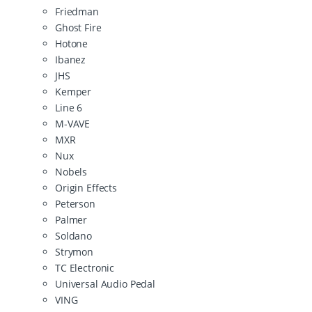
Friedman
Ghost Fire
Hotone
Ibanez
JHS
Kemper
Line 6
M-VAVE
MXR
Nux
Nobels
Origin Effects
Peterson
Palmer
Soldano
Strymon
TC Electronic
Universal Audio Pedal
VING