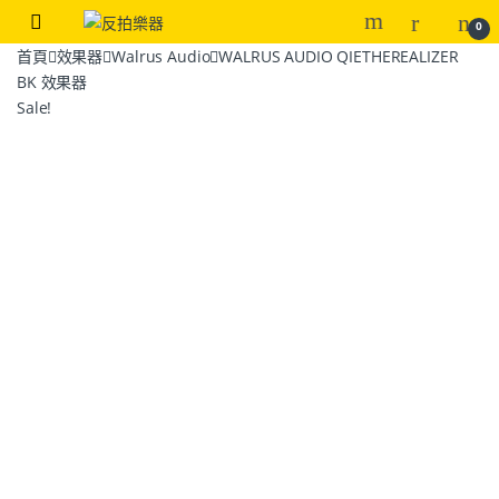
0
首頁
效果器
Walrus Audio
WALRUS AUDIO QIETHEREALIZER
BK 效果器
Sale!