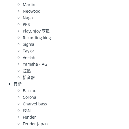
Martin
Neowood
Naga
PRS
PlayEnjoy 享彈
Recording king
Sigma
Taylor
Veelah
Yamaha - AG
弦墨
拾音器
貝斯
Bacchus
Corona
Charvel bass
FGN
Fender
Fender Japan