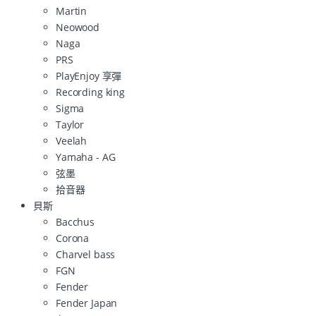
Martin
Neowood
Naga
PRS
PlayEnjoy 享彈
Recording king
Sigma
Taylor
Veelah
Yamaha - AG
弦墨
拾音器
貝斯
Bacchus
Corona
Charvel bass
FGN
Fender
Fender Japan