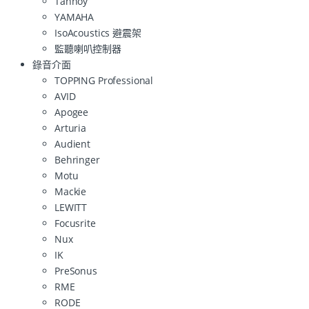
Tannoy
YAMAHA
IsoAcoustics 避震架
監聽喇叭控制器
錄音介面
TOPPING Professional
AVID
Apogee
Arturia
Audient
Behringer
Motu
Mackie
LEWITT
Focusrite
Nux
IK
PreSonus
RME
RODE