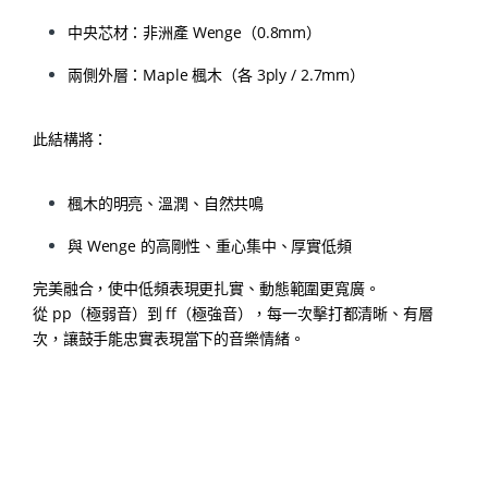
中央芯材：非洲產 Wenge（0.8mm）
兩側外層：Maple 楓木（各 3ply / 2.7mm）
此結構將：
楓木的明亮、溫潤、自然共鳴
與 Wenge 的高剛性、重心集中、厚實低頻
完美融合，使中低頻表現更扎實、動態範圍更寬廣。
從 pp（極弱音）到 ff（極強音），每一次擊打都清晰、有層
次，讓鼓手能忠實表現當下的音樂情緒。