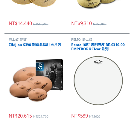
NT$
14,440
NT$
9,310
NT$
15,200
NT$
9,800
爵士鼓
,
銅鈸
REMO
,
爵士鼓
Zildjian S390 銅鈸套拔組 五片裝
Remo 10吋 透明鼓皮 BE-0310-00
EMPEROR®Clear 系列
NT$
20,615
NT$
589
NT$
21,700
NT$
620