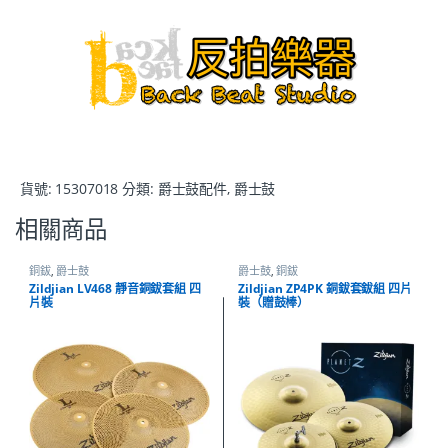
貨號:
15307018
分類:
爵士鼓配件
,
爵士鼓
相關商品
銅鈸
,
爵士鼓
爵士鼓
,
銅鈸
Zildjian LV468 靜音銅鈸套組 四
Zildjian ZP4PK 銅鈸套鈸組 四片
片裝
裝（贈鼓棒）