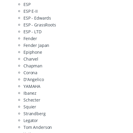
ESP
ESP E-II
ESP - Edwards
ESP - GrassRoots
ESP - LTD
Fender
Fender Japan
Epiphone
Charvel
Chapman
Corona
D'Angelico
YAMAHA
Ibanez
Schecter
Squier
Strandberg
Legator
Tom Anderson