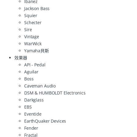
Ibanez
Jackson Bass
Squier
Schecter
Sire
Vintage
WarWick
Yamaha貝斯
效果器
API - Pedal
Aguilar
Boss
Caveman Audio
DSM & HUMBOLDT Electronics
Darkglass
EBS
Eventide
EarthQuaker Devices
Fender
Fractal