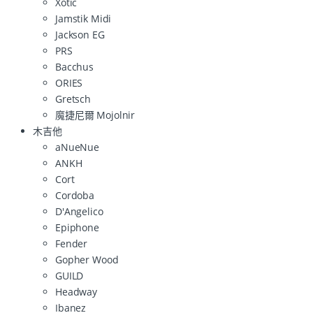
Xotic
Jamstik Midi
Jackson EG
PRS
Bacchus
ORIES
Gretsch
魔捷尼爾 Mojolnir
木吉他
aNueNue
ANKH
Cort
Cordoba
D'Angelico
Epiphone
Fender
Gopher Wood
GUILD
Headway
Ibanez