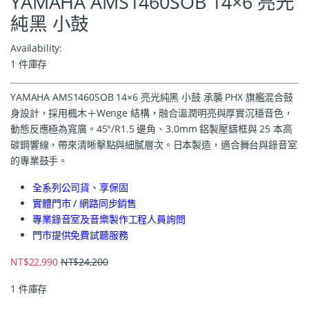
YAMAHA AMS1460SOB 14×6 亮光
純黑 小鼓
Availability:
1 件庫存
YAMAHA AMS1460SOB 14×6 亮光純黑 小鼓 承襲 PHX 旗艦混合鼓
身設計，採用楓木＋Wenge 結構，融合溫潤明亮與厚實沉穩音色，
動態反應極為寬廣。45°/R1.5 邊角、3.0mm 鋁製壓鑄框與 25 本高
碳鋼響線，帶來清晰擊點與細膩層次。日本製造，適合舞台與錄音室
的專業鼓手。
全系列公司貨、享保固
實體門市 / 網路同步銷售
專業錄音室及音樂製作工程人員詢問
門市提供免費試聽服務
NT$
22,990
NT$
24,200
1 件庫存