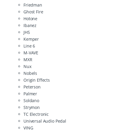
Friedman
Ghost Fire
Hotone
Ibanez
JHS
Kemper
Line 6
M-VAVE
MXR
Nux
Nobels
Origin Effects
Peterson
Palmer
Soldano
Strymon
TC Electronic
Universal Audio Pedal
VING