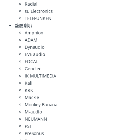
Radial
sE Electronics
TELEFUNKEN
監聽喇叭
Amphion
ADAM
Dynaudio
EVE audio
FOCAL
Genelec
IK MULTIMEDIA
Kali
KRK
Mackie
Monkey Banana
M-audio
NEUMANN
PSI
PreSonus