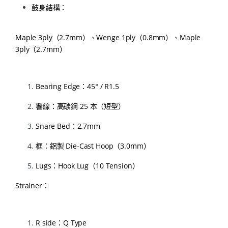
鼓身結構：
Maple 3ply（2.7mm）、Wenge 1ply（0.8mm）、Maple
3ply（2.7mm）
Bearing Edge：45° / R1.5
響線：高碳鋼 25 本（短型）
Snare Bed：2.7mm
框：鋁製 Die-Cast Hoop（3.0mm）
Lugs：Hook Lug（10 Tension）
Strainer：
R side：Q Type