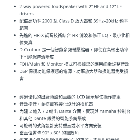
2-way powered loudspeaker with 2” HF and 12” LF
drivers
配備高功率 2000 瓦 Class D 放大器和 39Hz–20kHz 頻率
範圍
先進的 FIR-X 調音技術結合 FIR 濾波和修正 EQ，最小化相
位失真
D-Contour 是一個智能多頻帶壓縮器，即使在高輸出功率
下也能保持清晰度
FOH/Main 和 Monitor 模式可根據您的應用細緻調整音效
DSP 保護功能保護您的電源、功率放大器和換能器免受損
害
經過優化的出廠預設和直觀的 LCD 顯示屏使操作簡單
音效極佳，並搭載客製化設計的換能器
內建 2 輸入 / 2 輸出 Dante 介面，實現與 Yamaha 控制台
和其他 Dante 設備的智能系統集成
可旋轉的號角設計支持垂直或水平方向安裝
垂直位置時 90° x 60° 的擴散角
恆定指向性號角提供平滑均勻的覆蓋，不會出現衰減