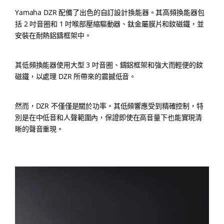
Yamaha DZR 配備了出色的自訂設計換能器。其高頻換能器包
括 2 吋音圈和 1 吋喉部壓縮驅動器、鈦金屬膜片和釹磁鐵，並
安裝在耐熱鋁鑄框架中。
其低頻換能器使用大型 3 吋音圈、鑄鋁框架和強大而輕便的釹
磁鐵，以處理 DZR 所帶來的震撼低音。
然而，DZR 不僅僅是關於功率。其低頻響應受到精確控制，特
別是在中低音和人聲範圍內，保證即使在高音量下也能實現清
晰的聲音重現。