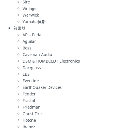
Sire
Vintage
WarWick
Yamaha貝斯
效果器
API - Pedal
Aguilar
Boss
Caveman Audio
DSM & HUMBOLDT Electronics
Darkglass
EBS
Eventide
EarthQuaker Devices
Fender
Fractal
Friedman
Ghost Fire
Hotone
Ibanez