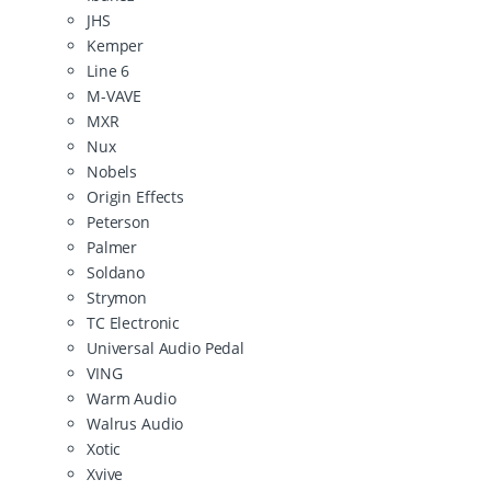
JHS
Kemper
Line 6
M-VAVE
MXR
Nux
Nobels
Origin Effects
Peterson
Palmer
Soldano
Strymon
TC Electronic
Universal Audio Pedal
VING
Warm Audio
Walrus Audio
Xotic
Xvive