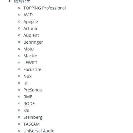
錄音介面
TOPPING Professional
AVID
Apogee
Arturia
Audient
Behringer
Motu
Mackie
LEWITT
Focusrite
Nux
IK
PreSonus
RME
RODE
SSL
Steinberg
TASCAM
Universal Audio