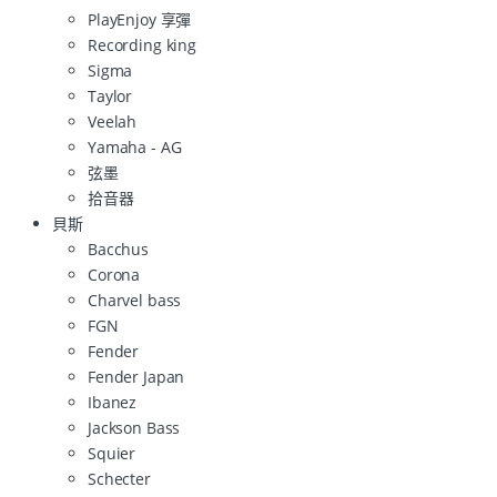
PlayEnjoy 享彈
Recording king
Sigma
Taylor
Veelah
Yamaha - AG
弦墨
拾音器
貝斯
Bacchus
Corona
Charvel bass
FGN
Fender
Fender Japan
Ibanez
Jackson Bass
Squier
Schecter