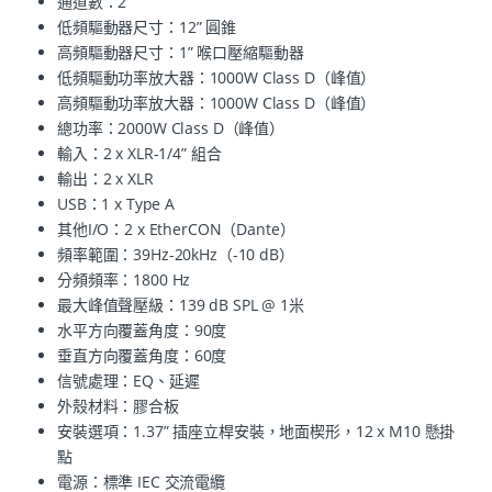
通道數：2
低頻驅動器尺寸：12” 圓錐
高頻驅動器尺寸：1” 喉口壓縮驅動器
低頻驅動功率放大器：1000W Class D（峰值）
高頻驅動功率放大器：1000W Class D（峰值）
總功率：2000W Class D（峰值）
輸入：2 x XLR-1/4” 組合
輸出：2 x XLR
USB：1 x Type A
其他I/O：2 x EtherCON（Dante）
頻率範圍：39Hz-20kHz（-10 dB）
分頻頻率：1800 Hz
最大峰值聲壓級：139 dB SPL @ 1米
水平方向覆蓋角度：90度
垂直方向覆蓋角度：60度
信號處理：EQ、延遲
外殼材料：膠合板
安裝選項：1.37” 插座立桿安裝，地面楔形，12 x M10 懸掛
點
電源：標準 IEC 交流電纜