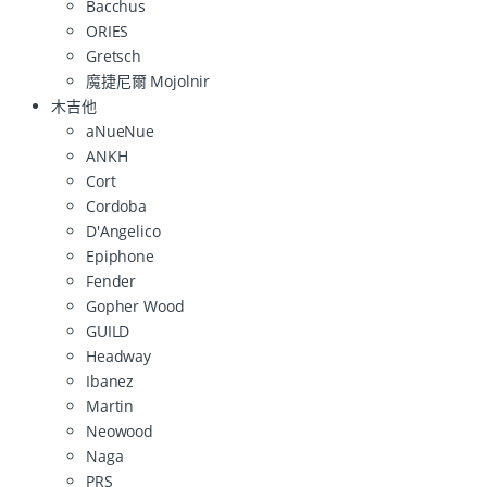
Bacchus
ORIES
Gretsch
魔捷尼爾 Mojolnir
木吉他
aNueNue
ANKH
Cort
Cordoba
D'Angelico
Epiphone
Fender
Gopher Wood
GUILD
Headway
Ibanez
Martin
Neowood
Naga
PRS