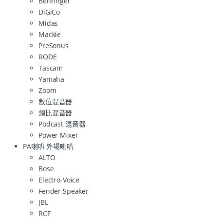
Behringer
DiGiCo
Midas
Mackie
PreSonus
RODE
Tascam
Yamaha
Zoom
數位混音器
類比混音器
Podcast 混音器
Power Mixer
PA喇叭 外場喇叭
ALTO
Bose
Electro-Voice
Fender Speaker
JBL
RCF