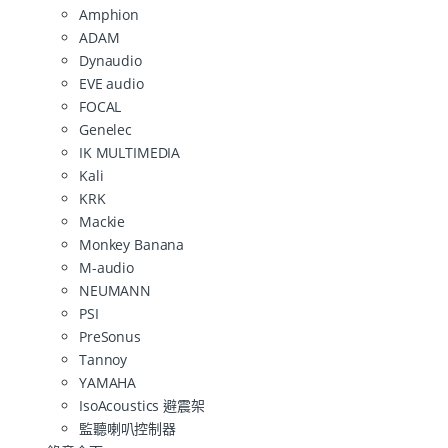
Amphion
ADAM
Dynaudio
EVE audio
FOCAL
Genelec
IK MULTIMEDIA
Kali
KRK
Mackie
Monkey Banana
M-audio
NEUMANN
PSI
PreSonus
Tannoy
YAMAHA
IsoAcoustics 避震架
監聽喇叭控制器