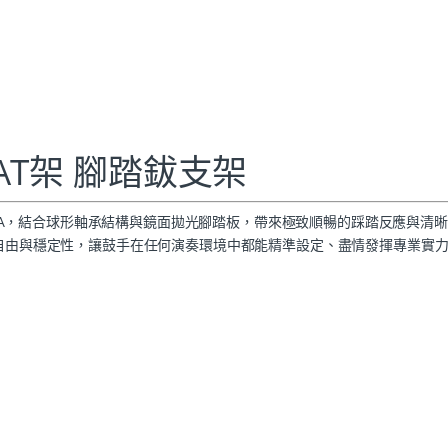
-HAT架 腳踏鈸支架
P9 旗艦 DNA，結合球形軸承結構與鏡面拋光腳踏板，帶來極致順暢的踩踏反應與清
度自由與穩定性，讓鼓手在任何演奏環境中都能精準設定、盡情發揮專業實