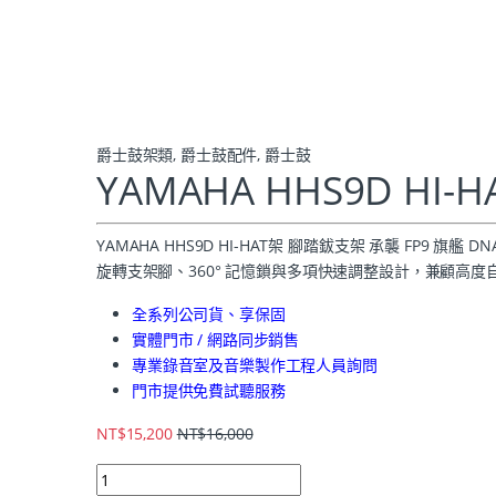
爵士鼓架類
,
爵士鼓配件
,
爵士鼓
YAMAHA HHS9D HI
YAMAHA HHS9D HI-HAT架 腳踏鈸支架 承襲 F
旋轉支架腳、360° 記憶鎖與多項快速調整設計，兼顧高
全系列公司貨、享保固
實體門市 / 網路同步銷售
專業錄音室及音樂製作工程人員詢問
門市提供免費試聽服務
NT$
15,200
NT$
16,000