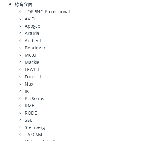
錄音介面
TOPPING Professional
AVID
Apogee
Arturia
Audient
Behringer
Motu
Mackie
LEWITT
Focusrite
Nux
IK
PreSonus
RME
RODE
SSL
Steinberg
TASCAM