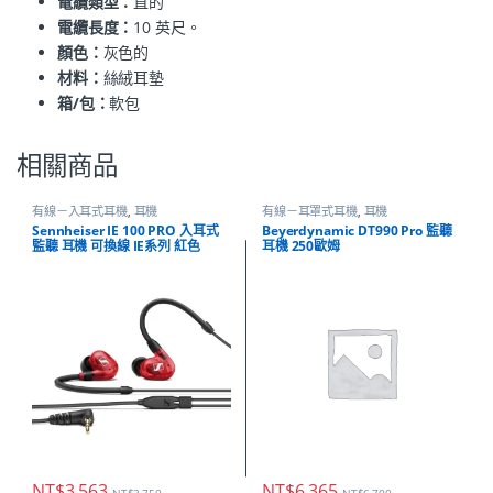
電纜類型：
直的
電纜長度：
10 英尺。
顏色：
灰色的
材料：
絲絨耳墊
箱/包：
軟包
相關商品
有線－入耳式耳機
,
耳機
有線－耳罩式耳機
,
耳機
Sennheiser IE 100 PRO 入耳式
Beyerdynamic DT990 Pro 監聽
監聽 耳機 可換線 IE系列 紅色
耳機 250歐姆
NT$
3,563
NT$
6,365