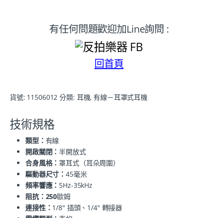
有任何問題歡迎加Line詢問 :
回首頁
貨號:
11506012
分類:
耳機
,
有線－耳罩式耳機
技術規格
類型：
有線
開啟關閉：
半開放式
合身風格：
罩耳式（耳朵周圍）
驅動器尺寸：
45毫米
頻率響應：
5Hz-35kHz
阻抗：250
歐姆
連接性：
1/8" 插頭、1/4" 轉接器