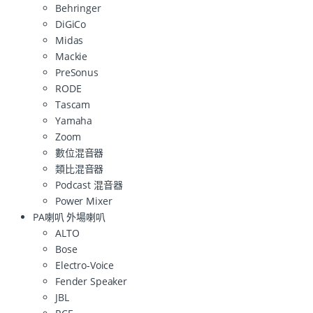
Behringer
DiGiCo
Midas
Mackie
PreSonus
RODE
Tascam
Yamaha
Zoom
數位混音器
類比混音器
Podcast 混音器
Power Mixer
PA喇叭 外場喇叭
ALTO
Bose
Electro-Voice
Fender Speaker
JBL