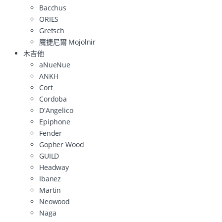
Bacchus
ORIES
Gretsch
魔捷尼爾 Mojolnir
木吉他
aNueNue
ANKH
Cort
Cordoba
D'Angelico
Epiphone
Fender
Gopher Wood
GUILD
Headway
Ibanez
Martin
Neowood
Naga