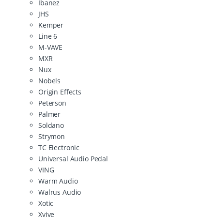
Ibanez
JHS
Kemper
Line 6
M-VAVE
MXR
Nux
Nobels
Origin Effects
Peterson
Palmer
Soldano
Strymon
TC Electronic
Universal Audio Pedal
VING
Warm Audio
Walrus Audio
Xotic
Xvive