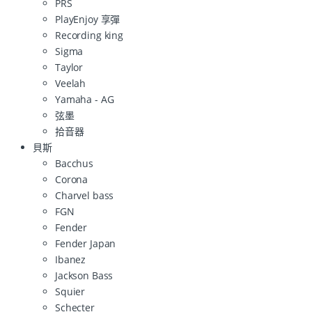
PRS
PlayEnjoy 享彈
Recording king
Sigma
Taylor
Veelah
Yamaha - AG
弦墨
拾音器
貝斯
Bacchus
Corona
Charvel bass
FGN
Fender
Fender Japan
Ibanez
Jackson Bass
Squier
Schecter