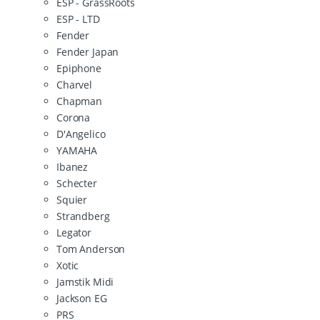
ESP - GrassRoots
ESP - LTD
Fender
Fender Japan
Epiphone
Charvel
Chapman
Corona
D'Angelico
YAMAHA
Ibanez
Schecter
Squier
Strandberg
Legator
Tom Anderson
Xotic
Jamstik Midi
Jackson EG
PRS