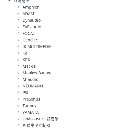
監聽喇叭
Amphion
ADAM
Dynaudio
EVE audio
FOCAL
Genelec
IK MULTIMEDIA
Kali
KRK
Mackie
Monkey Banana
M-audio
NEUMANN
PSI
PreSonus
Tannoy
YAMAHA
IsoAcoustics 避震架
監聽喇叭控制器