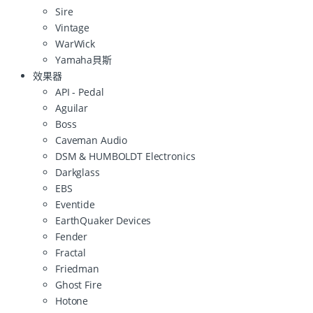
Sire
Vintage
WarWick
Yamaha貝斯
效果器
API - Pedal
Aguilar
Boss
Caveman Audio
DSM & HUMBOLDT Electronics
Darkglass
EBS
Eventide
EarthQuaker Devices
Fender
Fractal
Friedman
Ghost Fire
Hotone