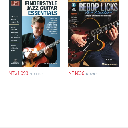
NT$
836
NT$
1,093
NT$
880
NT$
1,150