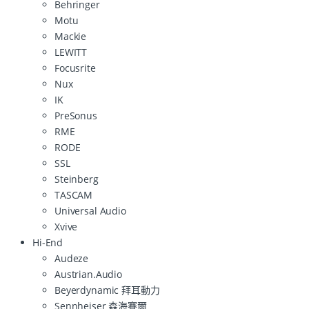
Behringer
Motu
Mackie
LEWITT
Focusrite
Nux
IK
PreSonus
RME
RODE
SSL
Steinberg
TASCAM
Universal Audio
Xvive
Hi-End
Audeze
Austrian.Audio
Beyerdynamic 拜耳動力
Sennheiser 森海賽爾