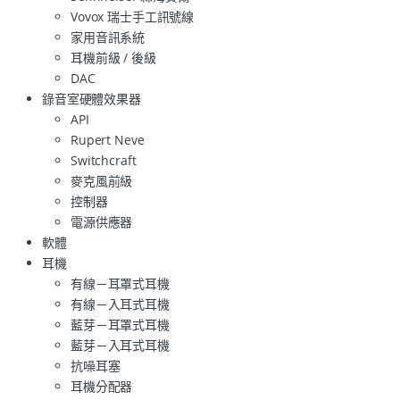
Vovox 瑞士手工訊號線
家用音訊系統
耳機前級 / 後級
DAC
錄音室硬體效果器
API
Rupert Neve
Switchcraft
麥克風前級
控制器
電源供應器
軟體
耳機
有線－耳罩式耳機
有線－入耳式耳機
藍芽－耳罩式耳機
藍芽－入耳式耳機
抗噪耳塞
耳機分配器