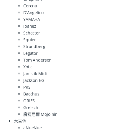
Corona
D'Angelico
YAMAHA
Ibanez
Schecter
Squier
Strandberg
Legator
Tom Anderson
Xotic
Jamstik Midi
Jackson EG
PRS
Bacchus
ORIES
Gretsch
魔捷尼爾 Mojolnir
木吉他
aNueNue