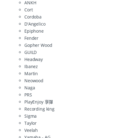
ANKH
Cort
Cordoba
D'Angelico
Epiphone
Fender
Gopher Wood
GUILD
Headway
Ibanez
Martin
Neowood
Naga
PRS
PlayEnjoy 享彈
Recording king
Sigma
Taylor
Veelah
Yamaha - AG