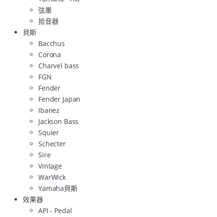
弦墨
拾音器
貝斯
Bacchus
Corona
Charvel bass
FGN
Fender
Fender Japan
Ibanez
Jackson Bass
Squier
Schecter
Sire
Vintage
WarWick
Yamaha貝斯
效果器
API - Pedal