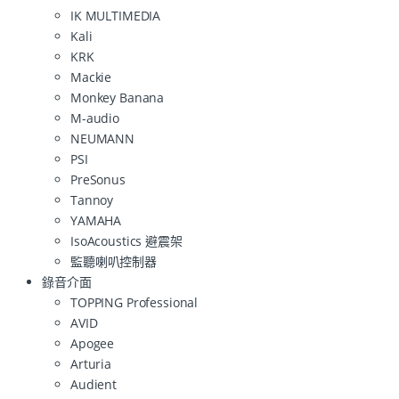
IK MULTIMEDIA
Kali
KRK
Mackie
Monkey Banana
M-audio
NEUMANN
PSI
PreSonus
Tannoy
YAMAHA
IsoAcoustics 避震架
監聽喇叭控制器
錄音介面
TOPPING Professional
AVID
Apogee
Arturia
Audient