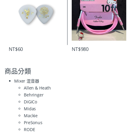
NT$
60
NT$
980
商品分類
Mixer 混音器
Allen & Heath
Behringer
DiGiCo
Midas
Mackie
PreSonus
RODE