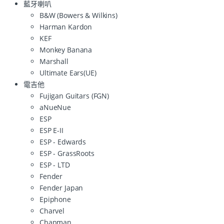
藍牙喇叭
B&W (Bowers & Wilkins)
Harman Kardon
KEF
Monkey Banana
Marshall
Ultimate Ears(UE)
電吉他
Fujigan Guitars (FGN)
aNueNue
ESP
ESP E-II
ESP - Edwards
ESP - GrassRoots
ESP - LTD
Fender
Fender Japan
Epiphone
Charvel
Chapman