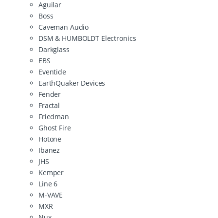
Aguilar
Boss
Caveman Audio
DSM & HUMBOLDT Electronics
Darkglass
EBS
Eventide
EarthQuaker Devices
Fender
Fractal
Friedman
Ghost Fire
Hotone
Ibanez
JHS
Kemper
Line 6
M-VAVE
MXR
Nux