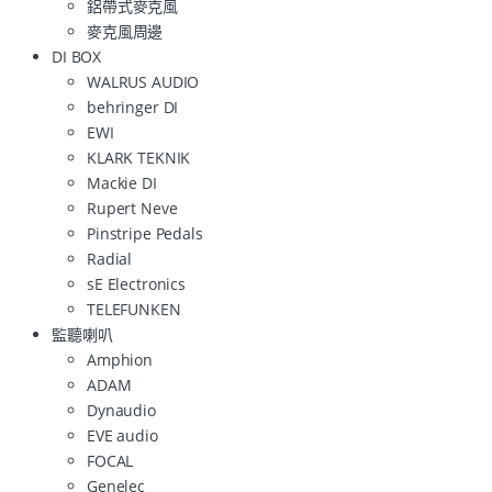
鋁帶式麥克風
麥克風周邊
DI BOX
WALRUS AUDIO
behringer DI
EWI
KLARK TEKNIK
Mackie DI
Rupert Neve
Pinstripe Pedals
Radial
sE Electronics
TELEFUNKEN
監聽喇叭
Amphion
ADAM
Dynaudio
EVE audio
FOCAL
Genelec