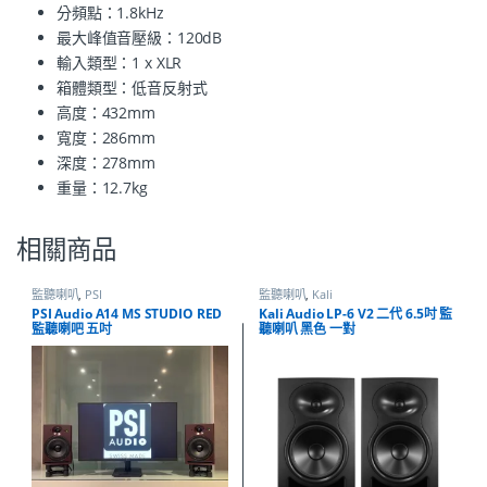
分頻點：1.8kHz
最大峰值音壓級：120dB
輸入類型：1 x XLR
箱體類型：低音反射式
高度：432mm
寬度：286mm
深度：278mm
重量：12.7kg
相關商品
監聽喇叭
,
PSI
監聽喇叭
,
Kali
PSI Audio A14 MS STUDIO RED
Kali Audio LP-6 V2 二代 6.5吋 監
監聽喇吧 五吋
聽喇叭 黑色 一對