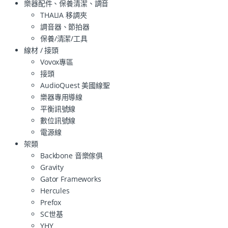
樂器配件、保養清潔、調音
THALIA 移調夾
調音器、節拍器
保養/清潔/工具
線材 / 接頭
Vovox專區
接頭
AudioQuest 美國線聖
樂器專用導線
平衡訊號線
數位訊號線
電源線
架類
Backbone 音樂傢俱
Gravity
Gator Frameworks
Hercules
Prefox
SC世基
YHY