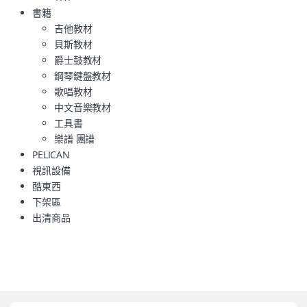
書籍
吉他教材
貝斯教材
爵士鼓教材
鋼琴鍵盤教材
歌唱教材
中文音樂教材
工具書
樂譜 團譜
PELICAN
視訊設備
酷東西
下架區
出清商品