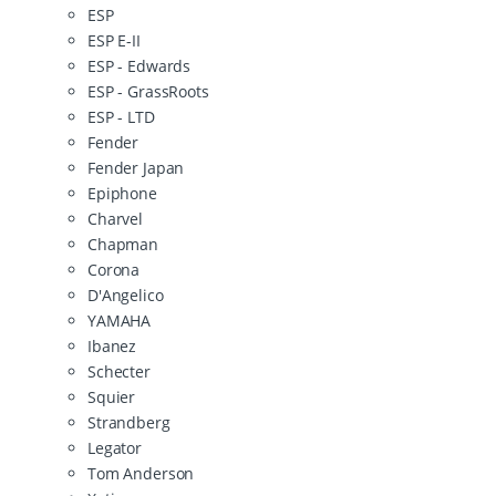
ESP
ESP E-II
ESP - Edwards
ESP - GrassRoots
ESP - LTD
Fender
Fender Japan
Epiphone
Charvel
Chapman
Corona
D'Angelico
YAMAHA
Ibanez
Schecter
Squier
Strandberg
Legator
Tom Anderson