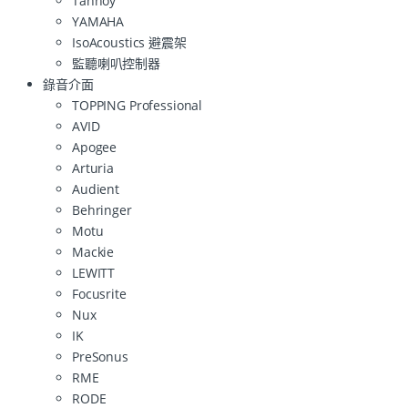
Tannoy
YAMAHA
IsoAcoustics 避震架
監聽喇叭控制器
錄音介面
TOPPING Professional
AVID
Apogee
Arturia
Audient
Behringer
Motu
Mackie
LEWITT
Focusrite
Nux
IK
PreSonus
RME
RODE