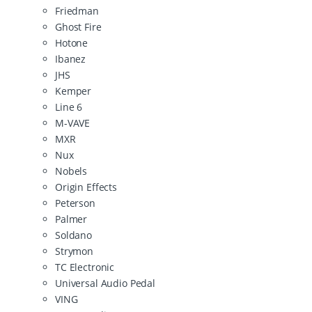
Friedman
Ghost Fire
Hotone
Ibanez
JHS
Kemper
Line 6
M-VAVE
MXR
Nux
Nobels
Origin Effects
Peterson
Palmer
Soldano
Strymon
TC Electronic
Universal Audio Pedal
VING