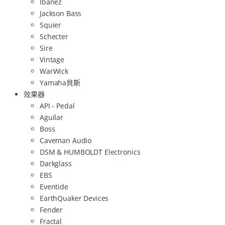
Ibanez
Jackson Bass
Squier
Schecter
Sire
Vintage
WarWick
Yamaha貝斯
效果器
API - Pedal
Aguilar
Boss
Caveman Audio
DSM & HUMBOLDT Electronics
Darkglass
EBS
Eventide
EarthQuaker Devices
Fender
Fractal