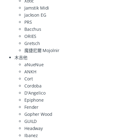
Xotic
Jamstik Midi
Jackson EG
PRS
Bacchus
ORIES
Gretsch
魔捷尼爾 Mojolnir
木吉他
aNueNue
ANKH
Cort
Cordoba
D'Angelico
Epiphone
Fender
Gopher Wood
GUILD
Headway
Ibanez