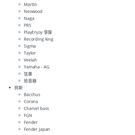
Martin
Neowood
Naga
PRS
PlayEnjoy 享彈
Recording king
Sigma
Taylor
Veelah
Yamaha - AG
弦墨
拾音器
貝斯
Bacchus
Corona
Charvel bass
FGN
Fender
Fender Japan