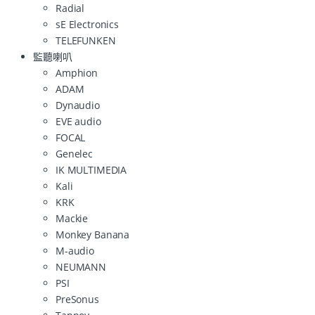
Radial
sE Electronics
TELEFUNKEN
監聽喇叭
Amphion
ADAM
Dynaudio
EVE audio
FOCAL
Genelec
IK MULTIMEDIA
Kali
KRK
Mackie
Monkey Banana
M-audio
NEUMANN
PSI
PreSonus