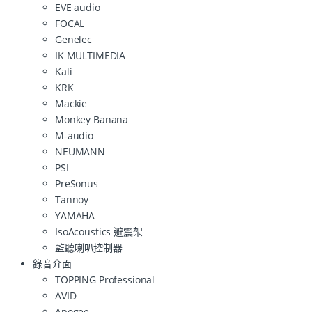
EVE audio
FOCAL
Genelec
IK MULTIMEDIA
Kali
KRK
Mackie
Monkey Banana
M-audio
NEUMANN
PSI
PreSonus
Tannoy
YAMAHA
IsoAcoustics 避震架
監聽喇叭控制器
錄音介面
TOPPING Professional
AVID
Apogee