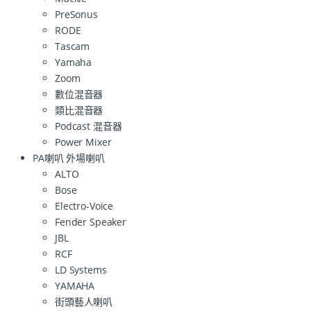
PreSonus
RODE
Tascam
Yamaha
Zoom
數位混音器
類比混音器
Podcast 混音器
Power Mixer
PA喇叭 外場喇叭
ALTO
Bose
Electro-Voice
Fender Speaker
JBL
RCF
LD Systems
YAMAHA
街頭藝人喇叭