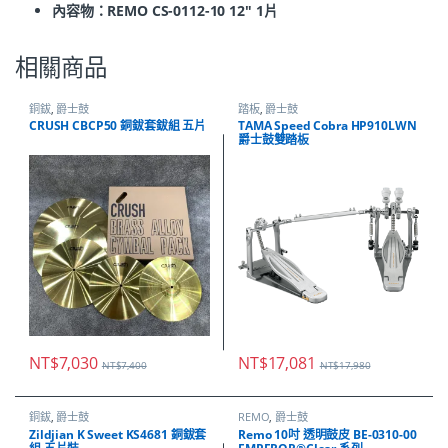
內容物：REMO CS-0112-10 12"
1片
相關商品
銅鈸
,
爵士鼓
踏板
,
爵士鼓
CRUSH CBCP50 銅鈸套鈸組 五片
TAMA Speed Cobra HP910LWN
爵士鼓雙踏板
NT$
7,030
NT$
17,081
NT$
7,400
NT$
17,980
銅鈸
,
爵士鼓
REMO
,
爵士鼓
Zildjian K Sweet KS4681 銅鈸套
Remo 10吋 透明鼓皮 BE-0310-00