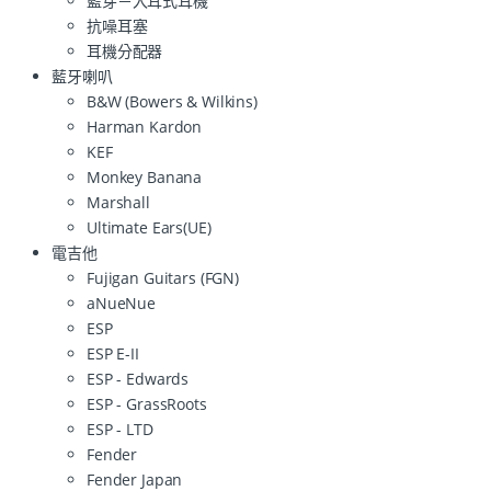
藍芽－入耳式耳機
抗噪耳塞
耳機分配器
藍牙喇叭
B&W (Bowers & Wilkins)
Harman Kardon
KEF
Monkey Banana
Marshall
Ultimate Ears(UE)
電吉他
Fujigan Guitars (FGN)
aNueNue
ESP
ESP E-II
ESP - Edwards
ESP - GrassRoots
ESP - LTD
Fender
Fender Japan