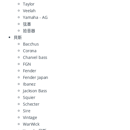
Taylor
Veelah
Yamaha - AG
弦墨
拾音器
貝斯
Bacchus
Corona
Charvel bass
FGN
Fender
Fender Japan
Ibanez
Jackson Bass
Squier
Schecter
Sire
Vintage
WarWick