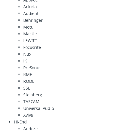
Arturia
Audient
Behringer
Motu
Mackie
LEWITT
Focusrite
Nux
IK
PreSonus
RME
RODE
SSL
Steinberg
TASCAM
Universal Audio
Xvive
Hi-End
Audeze