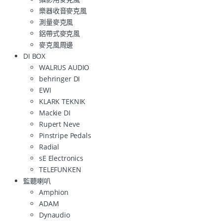
樂器收音麥克風
測量麥克風
鋁帶式麥克風
麥克風周邊
DI BOX
WALRUS AUDIO
behringer DI
EWI
KLARK TEKNIK
Mackie DI
Rupert Neve
Pinstripe Pedals
Radial
sE Electronics
TELEFUNKEN
監聽喇叭
Amphion
ADAM
Dynaudio