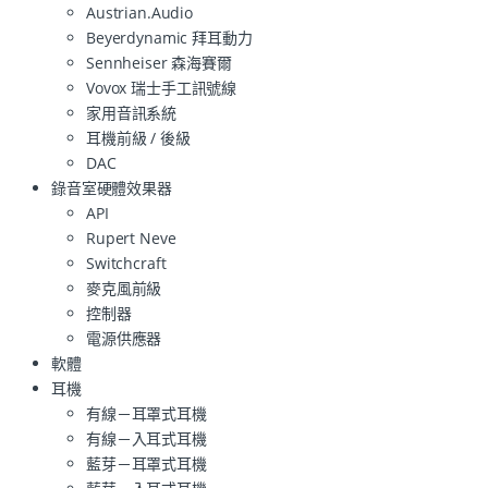
Austrian.Audio
Beyerdynamic 拜耳動力
Sennheiser 森海賽爾
Vovox 瑞士手工訊號線
家用音訊系統
耳機前級 / 後級
DAC
錄音室硬體效果器
API
Rupert Neve
Switchcraft
麥克風前級
控制器
電源供應器
軟體
耳機
有線－耳罩式耳機
有線－入耳式耳機
藍芽－耳罩式耳機