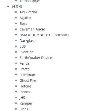
Yamaha貝斯
效果器
API - Pedal
Aguilar
Boss
Caveman Audio
DSM & HUMBOLDT Electronics
Darkglass
EBS
Eventide
EarthQuaker Devices
Fender
Fractal
Friedman
Ghost Fire
Hotone
Ibanez
JHS
Kemper
Line 6