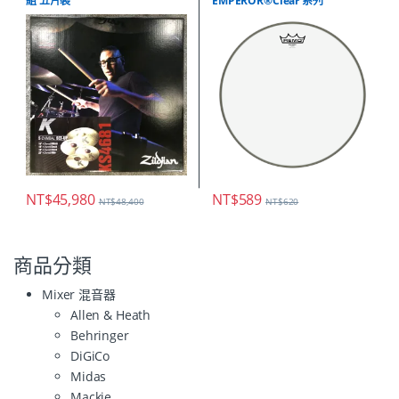
組 五片裝
EMPEROR®Clear 系列
NT$
45,980
NT$
589
NT$
48,400
NT$
620
商品分類
Mixer 混音器
Allen & Heath
Behringer
DiGiCo
Midas
Mackie