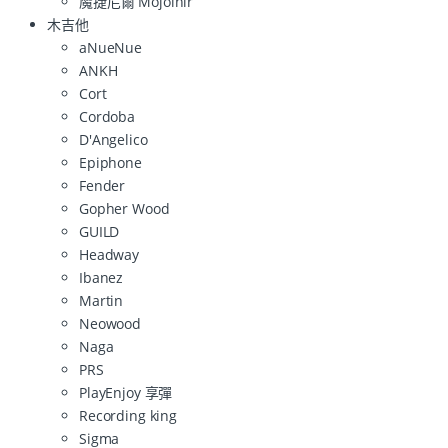
魔捷尼爾 Mojolnir
木吉他
aNueNue
ANKH
Cort
Cordoba
D'Angelico
Epiphone
Fender
Gopher Wood
GUILD
Headway
Ibanez
Martin
Neowood
Naga
PRS
PlayEnjoy 享彈
Recording king
Sigma