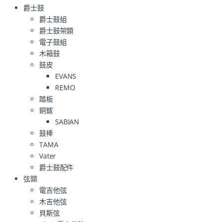
爵士鼓
爵士鼓組
爵士鼓架類
電子鼓組
木箱鼓
鼓皮
EVANS
REMO
踏板
銅鈸
SABIAN
鼓棒
TAMA
Vater
爵士鼓配件
弦類
電吉他弦
木吉他弦
貝斯弦