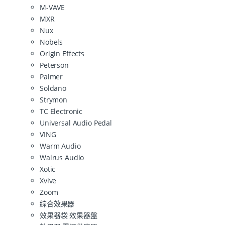
M-VAVE
MXR
Nux
Nobels
Origin Effects
Peterson
Palmer
Soldano
Strymon
TC Electronic
Universal Audio Pedal
VING
Warm Audio
Walrus Audio
Xotic
Xvive
Zoom
綜合效果器
效果器袋 效果器盤