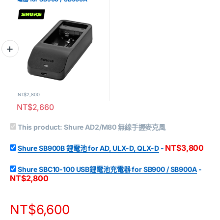
NT$
2,800
NT$
2,660
This product:
Shure AD2/M80 無線手握麥克風
NT$
3,800
Shure SB900B 鋰電池 for AD, ULX-D, QLX-D
-
Shure SBC10-100 USB鋰電池充電器 for SB900 / SB900A
-
NT$
2,800
NT$
6,600