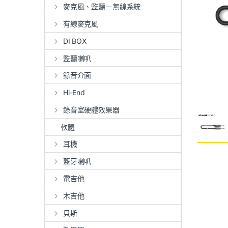
麥克風、監聽－無線系統
有線麥克風
DI BOX
監聽喇叭
錄音介面
Hi-End
錄音室硬體效果器
軟體
耳機
藍牙喇叭
電吉他
木吉他
貝斯