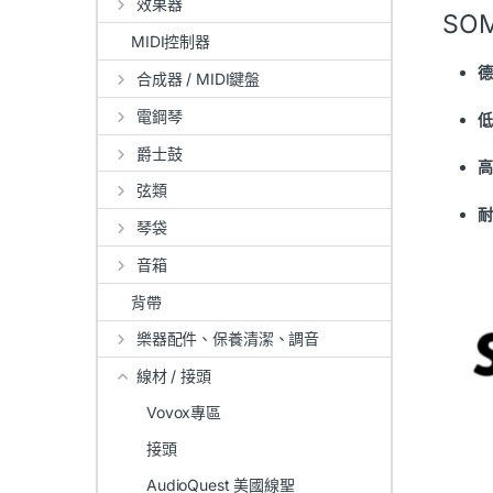
效果器
SOM
MIDI控制器
德
合成器 / MIDI鍵盤
電鋼琴
低
爵士鼓
高
弦類
耐
琴袋
音箱
背帶
樂器配件、保養清潔、調音
線材 / 接頭
Vovox專區
接頭
AudioQuest 美國線聖