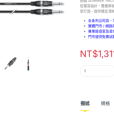
德國 SOMMER TRI
低電容設計，雙層屏蔽
室打造，提供穩定清
全系列公司貨、
實體門市 / 網
專業錄音室及音
門市提供免費試
NT$
1,31
描述
規格