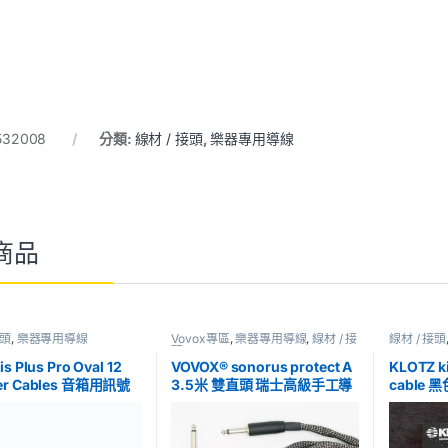
532008
分類:
線材 / 接頭
,
樂器專用導線
商品
接頭
,
樂器專用導線
Vovox專區
,
樂器專用導線
,
線材 / 接
線材 / 接頭
頭
is Plus Pro Oval 12
VOVOX® sonorus protect A
KLOTZ ki
er Cables 音箱用訊號
3.5米 雙直頭 瑞士高級手工導
cable
T
線