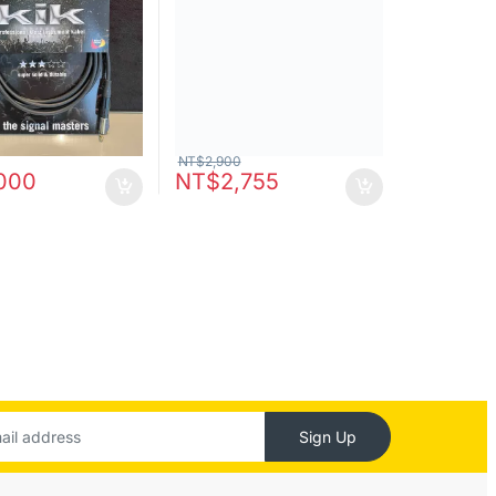
NT$
2,900
,000
NT$
2,755
Sign Up