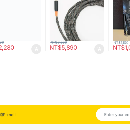
400
NT$
6,200
NT$
1,100
2,280
NT$
5,890
NT$
1
-mail