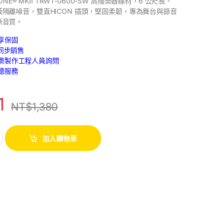
CONE® MKII TRWT-0600-SW 高階樂器線材，6 公尺長、
隔離噪音，雙直HICON 插頭，堅固柔韌，專為舞台與錄音
晰音質。
享保固
路同步銷售
樂製作工程人員詢問
聽服務
1
NT$
1,380
加入購物車